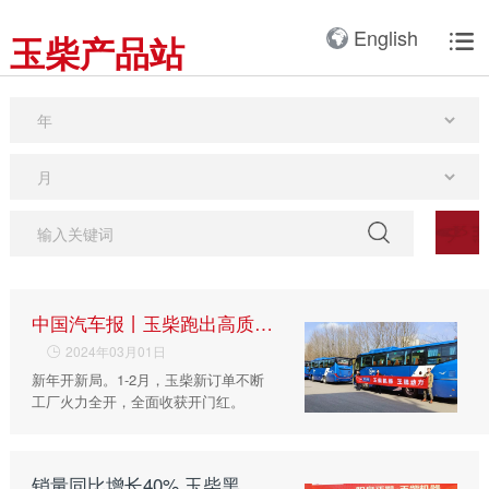
产品3D展厅
English
玉柴产品站

全球服务网络
服务理念
卡车动力
工业动力
产品与解决方案
全球服务支持
我们的公司
国内服务网络
服务理念与服务承诺
全球服务网络
关于我们
客车动力
整车
海外服务网络
服务政策
服务理念
研发实力
工程机械动力
发电系统
服务故事
公告
船舶动力
智能装备
配件
发电动力
广西玉柴机器集团有限公
司始建于1951年，是一
配件真伪查询
农业装备动力
中国汽车报丨玉柴跑出高质量发展新速度
家以动力系统为圆心、实
2024年03月01日

施同心多元化发展的国有
新能源动力
玉柴已在全球拥有完善服
新年开新局。1-2月，玉柴新订单不断
大型企业集团。公司旗下
工厂火力全开，全面收获开门红。
务网络，在国内建立了
拥有20多家全资、控
12个商用车系统部/驻外
股、参股二级子公司，涉
销售大区、18个通机大
及发动机制造及其产业
销量同比增长40% 玉柴黑金刚燃气机节能更省钱广受客户青睐
区驻外销售大区、13个