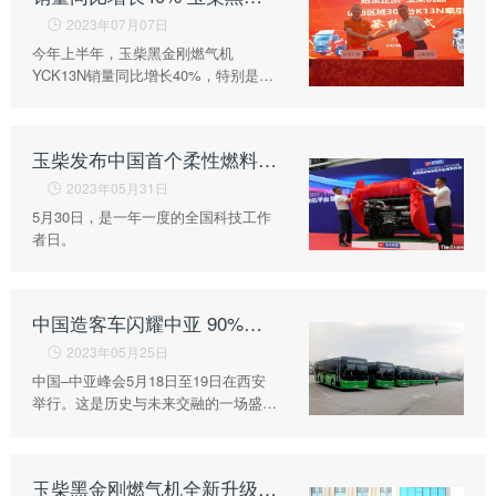
链、物流及供应链服务，
船电驻外营销中心、5个
2023年07月07日

新能源产业及相关服务等
玉柴芯蓝驻外销售大区、
今年上半年，玉柴黑金刚燃气机
三大产业板块，在广西、
YCK13N销量同比增长40%，特别是在
31个服务与后市场驻外
广东、江苏、安徽、湖
山西、陕西、新疆市场，玉柴燃气牵引
市场部、6400多家服务
北、重庆、辽宁等地均有
车动力深受当地客户认可。
站、6000多家配件销售
产业基地布局。
玉柴发布中国首个柔性燃料发动机平台及首批满足我国第四阶段油耗标准国六发动机
网点；在亚洲、美洲、非
了解更多
2023年05月31日
洲、欧洲等地设立了21

5月30日，是一年一度的全国科技工作
个销售大区、8个船电驻
者日。
外营销中心，490多家服
务代理商，44家船电销
服一体代理商，1500多
中国造客车闪耀中亚 90%搭载它家动力
获取更多帮助
个服务网点
联系我们
2023年05月25日

了解更多
订购咨询
中国–中亚峰会5月18日至19日在西安
举行。这是历史与未来交融的一场盛
销售服务热线：
会，这是中国与中亚国家的双向奔赴。
0775-3220350
24小时售后服务热线：
玉柴黑金刚燃气机全新升级 480马力上市受热捧
+86 95098