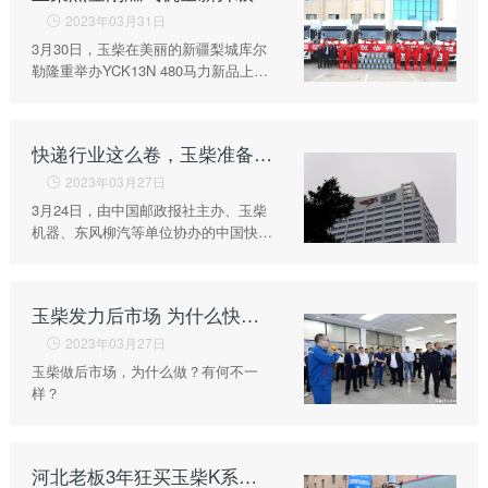
获取更多帮助
2023年03月31日

联系我们
3月30日，玉柴在美丽的新疆梨城库尔
订购咨询
勒隆重举办YCK13N 480马力新品上市
活动，活动现场实现批量新车交付。
销售服务热线：
0775-3220350
24小时售后服务热线：
快递行业这么卷，玉柴准备从哪里突围？
+86 95098
2023年03月27日

3月24日，由中国邮政报社主办、玉柴
机器、东风柳汽等单位协办的中国快递
汽车后市场发展论坛，在广西玉林举
行。
玉柴发力后市场 为什么快递物流都看好？
2023年03月27日

玉柴做后市场，为什么做？有何不一
样？
河北老板3年狂买玉柴K系乘龙牵引车：买的就是多赚！