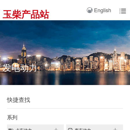
产品3D展厅
English
玉柴产品站

全球服务网络
服务理念
卡车动力
工业动力
产品与解决方案
全球服务支持
我们的公司
国内服务网络
服务理念与服务承诺
全球服务网络
关于我们
客车动力
整车
海外服务网络
服务政策
服务理念
研发实力
工程机械动力
发电系统
服务故事
公告
船舶动力
智能装备
发电动力
配件
发电动力
广西玉柴机器集团有限公
司始建于1951年，是一
配件真伪查询
农业装备动力
家以动力系统为圆心、实
施同心多元化发展的国有
新能源动力
快捷查找
玉柴已在全球拥有完善服
大型企业集团。公司旗下
务网络，在国内建立了
拥有20多家全资、控
12个商用车系统部/驻外
系列
股、参股二级子公司，涉
销售大区、18个通机大
及发动机制造及其产业
区驻外销售大区、13个