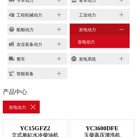
卡车动力
客车动力
链、物流及供应链服务，
船电驻外营销中心、5个
新能源产业及相关服务等
玉柴芯蓝驻外销售大区、
工程机械动力
工业动力
三大产业板块，在广西、
31个服务与后市场驻外
广东、江苏、安徽、湖
船舶动力
发电动力
市场部、6400多家服务
北、重庆、辽宁等地均有
站、6000多家配件销售
产业基地布局。
发电动力
农业装备动力
新能源动力
网点；在亚洲、美洲、非
了解更多
洲、欧洲等地设立了21
整车
发电系统
个销售大区、8个船电驻
外营销中心，490多家服
智能装备
务代理商，44家船电销
服一体代理商，1500多
获取更多帮助
产品中心
个服务网点
联系我们
了解更多
订购咨询
发电动力
销售服务热线：
0775-3220350
24小时售后服务热线：
YC15GFZ2
YC3600DFE
立式单缸水冷柴油机
玉柴高压清洗机
+86 95098