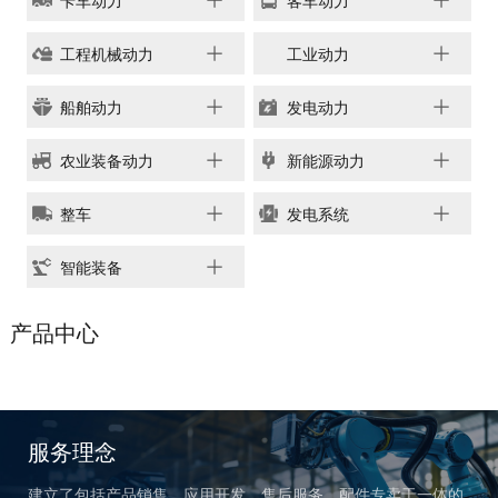
卡车动力
客车动力
链、物流及供应链服务，
船电驻外营销中心、5个
新能源产业及相关服务等
玉柴芯蓝驻外销售大区、
工程机械动力
工业动力
三大产业板块，在广西、
31个服务与后市场驻外
广东、江苏、安徽、湖
船舶动力
发电动力
市场部、6400多家服务
北、重庆、辽宁等地均有
站、6000多家配件销售
产业基地布局。
农业装备动力
新能源动力
网点；在亚洲、美洲、非
了解更多
洲、欧洲等地设立了21
整车
发电系统
个销售大区、8个船电驻
外营销中心，490多家服
智能装备
务代理商，44家船电销
服一体代理商，1500多
获取更多帮助
产品中心
个服务网点
联系我们
了解更多
订购咨询
销售服务热线：
0775-3220350
服务理念
24小时售后服务热线：
+86 95098
建立了包括产品销售、应用开发、售后服务、配件专卖于一体的