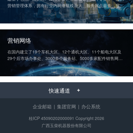
获取更多帮助
营销管理体系，拥有行业内网络规模最大、服务网点最多、服务
联系我们
半径最小、三包里程最长、响应时间最短的服务网络。
订购咨询
销售服务热线：
0775-3220350
营销网络
24小时售后服务热线：
+86 95098
在国内建立了19个车机大区、12个通机大区、11个船电大区及
29个后市场办事处、3000多个服务站、5000多家配件销售网
点；在海外设立13个办事处、224家服务代理商、460个服务网
点，实现全球联保。
快速通道
企业邮箱
|
集团官网
|
办公系统
桂ICP 45090202000091
Copyright 2026
广西玉柴机器股份有限公司