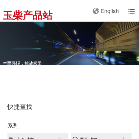
产品3D展厅
English
玉柴产品站

全球服务网络
服务理念
卡车动力
工业动力
产品与解决方案
全球服务支持
我们的公司
国内服务网络
服务理念与服务承诺
全球服务网络
关于我们
客车动力
整车
海外服务网络
服务政策
服务理念
研发实力
工程机械动力
发电系统
服务故事
公告
船舶动力
智能装备
生而强悍，挑战极限
牵引车动力
配件
发电动力
广西玉柴机器集团有限公
司始建于1951年，是一
配件真伪查询
农业装备动力
家以动力系统为圆心、实
施同心多元化发展的国有
新能源动力
快捷查找
玉柴已在全球拥有完善服
大型企业集团。公司旗下
务网络，在国内建立了
拥有20多家全资、控
12个商用车系统部/驻外
系列
股、参股二级子公司，涉
销售大区、18个通机大
及发动机制造及其产业
区驻外销售大区、13个