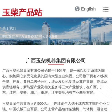
产品3D展厅
English
玉柴产品站

全球服务网络
服务理念
卡车动力
工业动力
产品与解决方案
全球服务支持
我们的公司
国内服务网络
服务理念与服务承诺
全球服务网络
关于我们
客车动力
整车
关于我们
海外服务网络
服务政策
中国首个1000万台发动机产销记录创造者
服务理念
研发实力
工程机械动力
发电系统
服务故事
公告
船舶动力
智能装备
广西玉柴机器集团有限公司
配件
发电动力
广西玉柴机器集团有限公
司始建于1951年，是一
广西玉柴机器集团有限公司始建于1951年，是一家以动力系统为圆
配件真伪查询
农业装备动力
心、实施同心多元化发展的国有大型企业集团。公司旗下拥有20多家
家以动力系统为圆心、实
全资、控股、参股二级子公司，涉及发动机制造及其产业链、物流及
施同心多元化发展的国有
新能源动力
玉柴已在全球拥有完善服
供应链服务，新能源产业及相关服务等三大产业板块，在广西、广
大型企业集团。公司旗下
东、江苏、安徽、湖北、重庆、辽宁等地均有产业基地布局。
务网络，在国内建立了
拥有20多家全资、控
12个商用车系统部/驻外
股、参股二级子公司，涉
玉柴集团年营业收入近500亿元，连续多年入选全球汽车零部件企业百
销售大区、18个通机大
及发动机制造及其产业
强、中国机械工业百强。公司主营产品包括柴油机、气体机、混合动
区驻外销售大区、13个