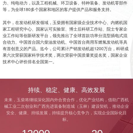
链、物流及供应链服务，
力、纯电动力，以及工程机械、环卫设备、特种装备、发动机零部件
船电驻外营销中心、5个
等，为全球180多个国家和地区的客户提供产品和服务支持。
新能源产业及相关服务等
玉柴芯蓝驻外销售大区、
三大产业板块，在广西、
31个服务与后市场驻外
其中，在发动机研发领域，玉柴拥有国家级企业技术中心、内燃机国
广东、江苏、安徽、湖
家工程研究中心、国家认可实验室、博士后科研工作站、院士专家企
市场部、6400多家服务
北、重庆、辽宁等地均有
业工作站等创新研发平台，领先推出了全球首款功率分流型插电式混
站、6000多家配件销售
产业基地布局。
合动力、中国首台国六柴油发动机、中国首台商用车燃氢发动机等具
网点；在亚洲、美洲、非
了解更多
有首创意义的产品。迄今，公司累计产销发动机超1200万台，科研成
洲、欧洲等地设立了21
果六次荣获国家科学技术奖，两次荣获中国质量奖提名奖，国家企业
个销售大区、8个船电驻
技术中心评价排名全国第一。
外营销中心，490多家服
务代理商，44家船电销
服一体代理商，1500多
获取更多帮助
持续、稳定、健康、高效发展
个服务网点
联系我们
了解更多
未来，玉柴将继续深化国内外合资合作，优化产业结构，借助广西机
订购咨询
械工业二次创业和广西先进装备制造城（玉林）建设契机，推动企业
销售服务热线：
安全、健康、持续发展，持续提升核心竞争力，实现企业国际化目
0775-3220350
标。
24小时售后服务热线：
+86 95098