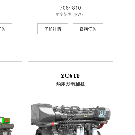
706~810
功率范围（kW）
订购
了解详情
咨询订购
YC6TF
船用发电辅机