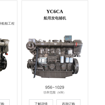
YC6CA
船用发电辅机
种船舶工程
956~1029
功率范围（kW）
订购
了解详情
咨询订购