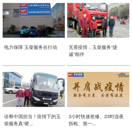
链、物流及供应链服务，
船电驻外营销中心、5个
新能源产业及相关服务等
玉柴芯蓝驻外销售大区、
三大产业板块，在广西、
31个服务与后市场驻外
广东、江苏、安徽、湖
市场部、6400多家服务
北、重庆、辽宁等地均有
站、6000多家配件销售
产业基地布局。
网点；在亚洲、美洲、非
了解更多
电力保障 玉柴服务在行动
无畏疫情，玉柴服务“捷·
洲、欧洲等地设立了21
诚”相伴
个销售大区、8个船电驻
外营销中心，490多家服
务代理商，44家船电销
服一体代理商，1500多
获取更多帮助
个服务网点
联系我们
了解更多
订购咨询
销售服务热线：
0775-3220350
诠释中国担当！疫情下的玉
3小时快速抢修、23时连夜
柴服务真“硬...
拆检、第一...
24小时售后服务热线：
+86 95098