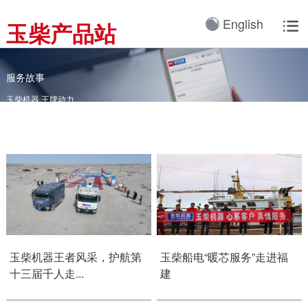
产品3D展厅
English
玉柴产品站

全球服务网络
服务理念
卡车动力
发电机组
产品与解决方案
全球服务支持
我们的公司
国内服务网络
服务理念与服务承诺
全球服务网络
关于我们
客车动力
工业动力
服务故事
海外服务网络
服务政策
玉柴机器 王牌动力
服务理念
研发实力
工程机械动力
整车
服务故事
公告
船舶动力
智能装备
配件
发电动力
广西玉柴机器集团有限公
司始建于1951年，是一
配件真伪查询
农业装备动力
家以动力系统为圆心、实
施同心多元化发展的国有
新能源动力
玉柴已在全球拥有完善服
大型企业集团。公司旗下
务网络，在国内建立了
玉柴机器王者风采，护航第
玉柴船电“暖芯服务”走进福
拥有20多家全资、控
12个商用车系统部/驻外
十三届千人走...
建
股、参股二级子公司，涉
销售大区、18个通机大
及发动机制造及其产业
区驻外销售大区、13个