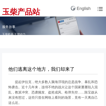
产品3D展厅
English
玉柴产品站

全球服务网络
服务理念
卡车动力
工业动力
产品与解决方案
全球服务支持
我们的公司
国内服务网络
服务理念与服务承诺
全球服务网络
关于我们
客车动力
整车
服务故事
海外服务网络
服务政策
玉柴机器 王牌动力
服务理念
研发实力
工程机械动力
发电系统
服务故事
公告
船舶动力
智能装备
配件
发电动力
广西玉柴机器集团有限公
司始建于1951年，是一
他们逃离这个地方，我们却来了
配件真伪查询
农业装备动力
家以动力系统为圆心、实
施同心多元化发展的国有
新能源动力
提起伊拉克，绝大多数人脑海浮现的总是战争、暴乱和恐
玉柴已在全球拥有完善服
大型企业集团。公司旗下
怖袭击。近十几年来，连绵不绝的战火让这个国家屡屡陷入混
务网络，在国内建立了
拥有20多家全资、控
乱，教派冲突、恐袭频发、盗抢成风、枪弹失控……陈宝啟从
12个商用车系统部/驻外
股、参股二级子公司，涉
来没有想过，这些只曾在网络上看到的场景，竟有一天离自己
销售大区、18个通机大
及发动机制造及其产业
这么近。
区驻外销售大区、13个