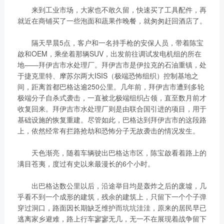
来到工业市场，大家也不敢久留，快速买了工具配件，再
就近在商铺买了一些泡面和蔬果作晚餐，就匆匆赶回酒店了。
隔天早晨5点，客户和一名持手枪的安保人员，带着陈宝
啟和OEM，乘坐着那辆SUV，出发前往调试发电机组的所在
地——拜伊吉市水处理厂。拜伊吉市是伊拉克的石油重镇，处
于捷克里特、摩苏尔两大ISIS（极端恐怖组织）控制基地之
间，距离首都巴格达逾250公里。几年前，拜伊吉市遭到多轮
极端分子自杀式袭击，一直被北极端组织占领，直至数月前才
收复回来。拜伊吉市水处理厂则是由联合国引进的项目，用于
基础设施的恢复重建。尽管如此，巴格达到拜伊吉市的这段路
上，依然经常有拦路抢劫和恐怖分子无故袭击的情况发生。
天色渐亮，随着车辆驶出巴格达市区，陈宝啟看着路上的
满目苍夷，度过有史以来最漫长的6个小时。
出巴格达数公里以后，沿途举目均是轰炸之后的废墟，几
乎看不到一个成形的建筑，残余的建筑上，只留下一个个子弹
穿过洞口，路面因长期缺乏维护而坑坑洼洼，原来的居民早已
逃离家乡避难，路上行车寥寥无几，无一不在展现着战争留下