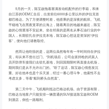
5月的一天，陈宝啟拖着塞满发动机配件的行李箱，和来
自江苏的OEM汇合后，出发前往6000多公里以外的伊拉克首
都巴格达。为了方便调整时差，他搭乘的是深夜的航班。飞机
平稳地飞在黑夜笼罩的云海上，随着离目的地越来越近，陈宝
啟的心情逐渐不安起来。坐在邻座的是两名从事石油行业的中
国人，长期驻扎在伊拉克本地，陈宝啟心想这是资深的“伊拉
客”，便向他们请教取经。
然而让他吃惊的是，这两位虽然每年有一半时间待在伊拉
克，却从来不曾出过门。“到机场后，公司会派持枪的武装人
员开防弹车接我们去驻扎基地，到回国期限时再直接去机场，
期间我们是从不允许出门的。”听了这话，陈宝啟心情愈发沉
重。好在他本也是个乐天派，经过一番心理斗争，他索性不去
考虑太多，等着“船到桥头自然直”。
第二天中午，飞机顺利抵达巴格达机场。由于资源有限，
巴格达当地客户只能安排一辆普通的SUV接送陈宝啟和OEM
到酒店，倒也一路顺利。