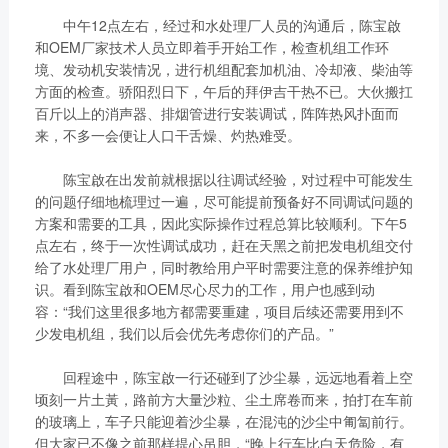
中午12点左右，经过和水处理厂人员的沟通后，陈宝啟
和OEM厂家技术人员立即着手开始工作，检查机组工作环
境、发动机安装情况，进行机组配套加机油、冷却液、柴油等
方面的检查。骄阳烈日下，午后的拜伊吉干热不已。大伙搬扛
百斤以上的消声器、排烟管进行安装调试，阵阵热风扑面而
来，不多一会便让人口干舌燥、灼热难受。
陈宝啟在出发前就根据以往调试经验，对过程中可能发生
的问题仔细地梳理过一遍，尽可能提前预备好不同调试问题的
方案和需要的工具，因此实际操作过程总算比较顺利。下午5
点左右，终于一次性调试成功，赶在天黑之前把发电机组交付
给了水处理厂用户，同时教给用户平时需要注意的保养维护知
识。看到陈宝啟和OEM尽心尽力的工作，用户也感到动
容：“我们这里很多地方都需要重建，项目后续还需要用到不
少发电机组，我们以后会优先考虑你们的产品。”
回程途中，陈宝啟一行还碰到了沙尘暴，远远地看着上空
顷刻一片土黃，路前方大量沙粒、尘土席卷而来，拍打在车前
的玻璃上，车子只能迎着沙尘暴，在混沌的沙尘中匍匐前行。
但大家已不像之前那样提心吊胆，“晚上行车比白天危险，有