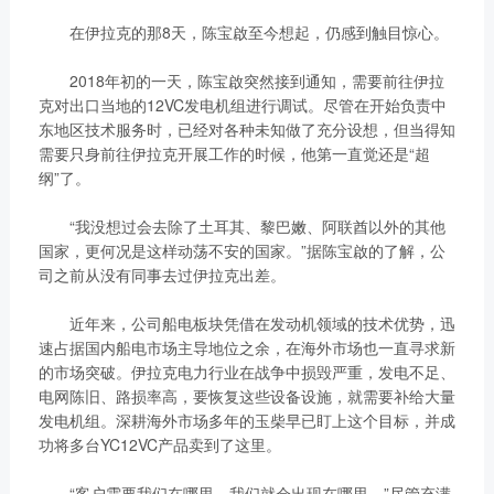
链、物流及供应链服务，
船电驻外营销中心、5个
在伊拉克的那8天，陈宝啟至今想起，仍感到触目惊心。
新能源产业及相关服务等
玉柴芯蓝驻外销售大区、
三大产业板块，在广西、
31个服务与后市场驻外
2018年初的一天，陈宝啟突然接到通知，需要前往伊拉
广东、江苏、安徽、湖
克对出口当地的12VC发电机组进行调试。尽管在开始负责中
市场部、6400多家服务
北、重庆、辽宁等地均有
东地区技术服务时，已经对各种未知做了充分设想，但当得知
站、6000多家配件销售
产业基地布局。
需要只身前往伊拉克开展工作的时候，他第一直觉还是“超
网点；在亚洲、美洲、非
了解更多
纲”了。
洲、欧洲等地设立了21
个销售大区、8个船电驻
“我没想过会去除了土耳其、黎巴嫩、阿联酋以外的其他
外营销中心，490多家服
国家，更何况是这样动荡不安的国家。”据陈宝啟的了解，公
务代理商，44家船电销
司之前从没有同事去过伊拉克出差。
服一体代理商，1500多
获取更多帮助
近年来，公司船电板块凭借在发动机领域的技术优势，迅
个服务网点
速占据国内船电市场主导地位之余，在海外市场也一直寻求新
联系我们
了解更多
的市场突破。伊拉克电力行业在战争中损毁严重，发电不足、
订购咨询
电网陈旧、路损率高，要恢复这些设备设施，就需要补给大量
销售服务热线：
发电机组。深耕海外市场多年的玉柴早已盯上这个目标，并成
0775-3220350
功将多台YC12VC产品卖到了这里。
24小时售后服务热线：
+86 95098
“客户需要我们在哪里，我们就会出现在哪里。”尽管充满