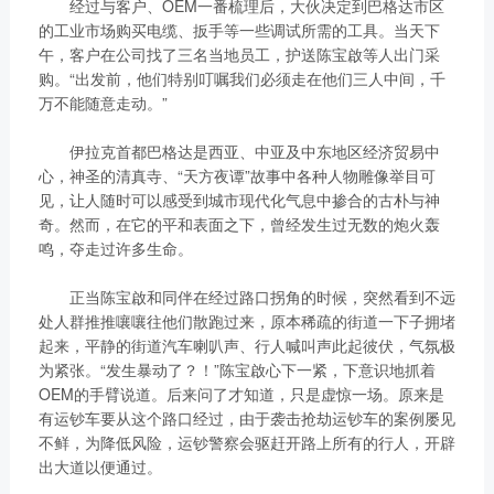
经过与客户、OEM一番梳理后，大伙决定到巴格达市区
的工业市场购买电缆、扳手等一些调试所需的工具。当天下
午，客户在公司找了三名当地员工，护送陈宝啟等人出门采
购。“出发前，他们特别叮嘱我们必须走在他们三人中间，千
万不能随意走动。”
伊拉克首都巴格达是西亚、中亚及中东地区经济贸易中
心，神圣的清真寺、“天方夜谭”故事中各种人物雕像举目可
见，让人随时可以感受到城市现代化气息中掺合的古朴与神
奇。然而，在它的平和表面之下，曾经发生过无数的炮火轰
鸣，夺走过许多生命。
正当陈宝啟和同伴在经过路口拐角的时候，突然看到不远
处人群推推嚷嚷往他们散跑过来，原本稀疏的街道一下子拥堵
起来，平静的街道汽车喇叭声、行人喊叫声此起彼伏，气氛极
为紧张。“发生暴动了？！”陈宝啟心下一紧，下意识地抓着
OEM的手臂说道。后来问了才知道，只是虚惊一场。原来是
有运钞车要从这个路口经过，由于袭击抢劫运钞车的案例屡见
不鲜，为降低风险，运钞警察会驱赶开路上所有的行人，开辟
出大道以便通过。