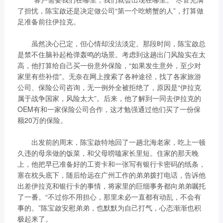
获取更多帮助
了担忧，陈宝啟还是决定做公司“第一个吃螃蟹的人”，打算做
联系我们
足准备前往伊拉克。
订购咨询
销售服务热线：
虽然决心已定，但心情却没法淡定。那段时间，陈宝啟总
是禁不住脑补起枪弹轰鸣的场景。考虑到这趟出门风险实在太
0775-3220350
高，他打算给自己买一份意外保险，“如果发生意外，至少对
24小时售后服务热线：
家里有些补偿”。无奈在网上搜索了各种途径，找了各家旅游
+86 95098
公司、保险公司咨询，无一例外全被拒绝了，原因是“伊拉克
属于战争国家，风险太大”。后来，他了解到一同去伊拉克的
OEM有和一家保险公司合作，这才勉强通过他们买了一份保
额20万的保险。
出发前的周末，陈宝啟特地回了一趟北海老家，吃上一顿
久违的母亲做的饭菜，和父母唠嗑家长里短。住家的那天晚
上，他把早已准备好的工资卡和一张写有银行卡密码的纸条，
塞在枕头底下，随后给远在广州工作的弟弟拨打电话，告诉他
出差伊拉克和银行卡的事情，将家里的巨细事务都向弟弟嘱托
了一番。“不过你不用担心，那里未必一直都有动乱，不会有
事的。”陈宝啟安慰弟弟，也默默为自己打气，心态渐渐也积
极起来了。