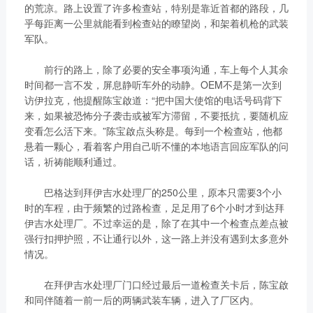
的荒凉。路上设置了许多检查站，特别是靠近首都的路段，几
乎每距离一公里就能看到检查站的瞭望岗，和架着机枪的武装
军队。
前行的路上，除了必要的安全事项沟通，车上每个人其余
时间都一言不发，屏息静听车外的动静。OEM不是第一次到
访伊拉克，他提醒陈宝啟道：“把中国大使馆的电话号码背下
来，如果被恐怖分子袭击或被军方滞留，不要抵抗，要随机应
变看怎么活下来。”陈宝啟点头称是。每到一个检查站，他都
悬着一颗心，看着客户用自己听不懂的本地语言回应军队的问
话，祈祷能顺利通过。
巴格达到拜伊吉水处理厂的250公里，原本只需要3个小
时的车程，由于频繁的过路检查，足足用了6个小时才到达拜
伊吉水处理厂。不过幸运的是，除了在其中一个检查点差点被
强行扣押护照，不让通行以外，这一路上并没有遇到太多意外
情况。
在拜伊吉水处理厂门口经过最后一道检查关卡后，陈宝啟
和同伴随着一前一后的两辆武装车辆，进入了厂区内。