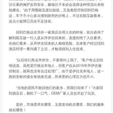
沙尘暴的掩护反而安全，极端分子未必会选择这种情况出来抢
劫袭击。”由于周围能见度比较低，又急着想尽快回到巴格
达，车子不小心多次撞到路旁的沙堆上，不过在陈宝啟看来，
这点小故障已完全不足挂齿。
回到巴格达在另外一家酒店办理入住的时候，前台咨询了
解到陈宝啟一行人是从拜伊吉回来的，直接拒绝了入住要求。
在他们看来，从拜伊吉回来的人都很危险。后来客户经过找到
酒店经理一番沟通了之后，才勉强得到入住批准。
“以后你们再去拜伊吉，不要再叫上我了。”客户有点后怕
地说道。虽然是巴格达本地人，但客户自从2015年拜伊吉被
控制后，就再也没有去过处理厂。由于是伊拉克本地人，这一
路的安检对接全靠他来完成，所承受的心理压力也不小。
“当地的居民不敢回他们的家乡，而我们却来了！”大家回
到酒店后，都松了一口气，OEM厂家人员也开起了玩笑。
是的，市场需求在哪里，玉柴发动机在哪里，我们的服务
就在哪里！