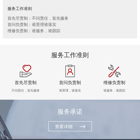
链、物流及供应链服务，
船电驻外营销中心、5个
服务工作准则
新能源产业及相关服务等
玉柴芯蓝驻外销售大区、
三大产业板块，在广西、
首先尽责制：不问责任，首先服务
31个服务与后市场驻外
首问负责制：谁受理谁落实
广东、江苏、安徽、湖
市场部、6400多家服务
维修负责制：谁服务，谁跟踪
北、重庆、辽宁等地均有
站、6000多家配件销售
产业基地布局。
网点；在亚洲、美洲、非
了解更多
服务工作准则
洲、欧洲等地设立了21
个销售大区、8个船电驻
外营销中心，490多家服
务代理商，44家船电销
首先尽责制
首问负责制
维修负责制
服一体代理商，1500多
不问责任，首先服务
谁受理，谁落实
谁服务，谁跟踪
获取更多帮助
个服务网点
联系我们
了解更多
订购咨询
服务承诺
销售服务热线：
0775-3220350
查看详细
24小时售后服务热线：
+86 95098