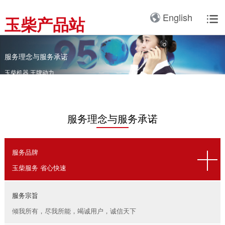
产品3D展厅
English
玉柴产品站

全球服务网络
服务理念
卡车动力
工业动力
产品与解决方案
全球服务支持
我们的公司
国内服务网络
服务理念与服务承诺
全球服务网络
关于我们
客车动力
整车
服务理念与服务承诺
海外服务网络
服务政策
玉柴机器 王牌动力
服务理念
研发实力
工程机械动力
发电系统
服务故事
公告
船舶动力
智能装备
服务理念与服务承诺
配件
发电动力
广西玉柴机器集团有限公
司始建于1951年，是一
配件真伪查询
农业装备动力
服务品牌
家以动力系统为圆心、实
施同心多元化发展的国有
玉柴服务 省心快速
新能源动力
玉柴已在全球拥有完善服
大型企业集团。公司旗下
务网络，在国内建立了
拥有20多家全资、控
服务宗旨
12个商用车系统部/驻外
股、参股二级子公司，涉
倾我所有，尽我所能，竭诚用户，诚信天下
销售大区、18个通机大
及发动机制造及其产业
区驻外销售大区、13个