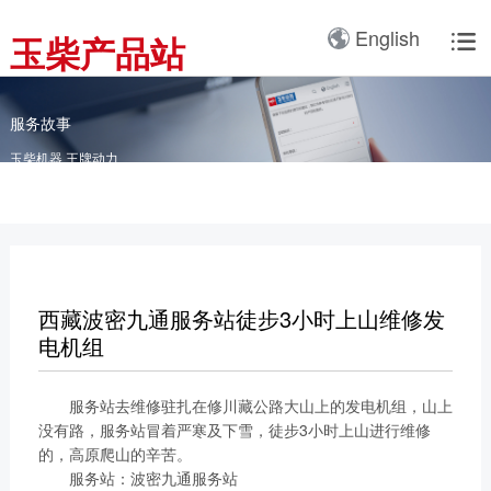
产品3D展厅
English
玉柴产品站

全球服务网络
服务理念
卡车动力
工业动力
产品与解决方案
全球服务支持
我们的公司
国内服务网络
服务理念与服务承诺
全球服务网络
关于我们
客车动力
整车
服务故事
海外服务网络
服务政策
玉柴机器 王牌动力
服务理念
研发实力
工程机械动力
发电系统
服务故事
公告
船舶动力
智能装备
配件
发电动力
广西玉柴机器集团有限公
司始建于1951年，是一
西藏波密九通服务站徒步3小时上山维修发
配件真伪查询
农业装备动力
家以动力系统为圆心、实
电机组
施同心多元化发展的国有
新能源动力
玉柴已在全球拥有完善服
大型企业集团。公司旗下
服务站去维修驻扎在修川藏公路大山上的发电机组，山上
务网络，在国内建立了
拥有20多家全资、控
没有路，服务站冒着严寒及下雪，徒步3小时上山进行维修
12个商用车系统部/驻外
股、参股二级子公司，涉
的，高原爬山的辛苦。
销售大区、18个通机大
及发动机制造及其产业
服务站：波密九通服务站
区驻外销售大区、13个