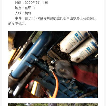
链、物流及供应链服务，
时间：2020年5月11日
船电驻外营销中心、5个
新能源产业及相关服务等
地点：盔甲山
玉柴芯蓝驻外销售大区、
人物：柯锋
三大产业板块，在广西、
31个服务与后市场驻外
事件：徒步3小时抢修川藏线驻扎盔甲山铁路工程勘探队
广东、江苏、安徽、湖
市场部、6400多家服务
的发电机组。
北、重庆、辽宁等地均有
站、6000多家配件销售
产业基地布局。
网点；在亚洲、美洲、非
了解更多
洲、欧洲等地设立了21
个销售大区、8个船电驻
外营销中心，490多家服
务代理商，44家船电销
服一体代理商，1500多
获取更多帮助
个服务网点
联系我们
了解更多
订购咨询
销售服务热线：
0775-3220350
24小时售后服务热线：
+86 95098