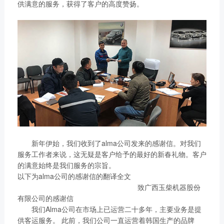
链、物流及供应链服务，
供满意的服务，获得了客户的高度赞扬。
船电驻外营销中心、5个
新能源产业及相关服务等
玉柴芯蓝驻外销售大区、
三大产业板块，在广西、
31个服务与后市场驻外
广东、江苏、安徽、湖
市场部、6400多家服务
北、重庆、辽宁等地均有
站、6000多家配件销售
产业基地布局。
网点；在亚洲、美洲、非
了解更多
洲、欧洲等地设立了21
个销售大区、8个船电驻
外营销中心，490多家服
务代理商，44家船电销
服一体代理商，1500多
新年伊始，我们收到了alma公司发来的感谢信。对我们
获取更多帮助
个服务网点
服务工作者来说，这无疑是客户给予的最好的新春礼物。客户
联系我们
了解更多
的满意始终是我们服务的宗旨。
订购咨询
以下为alma公司的感谢信的翻译全文
销售服务热线：
致广西玉柴机器股份
0775-3220350
有限公司的感谢信
24小时售后服务热线：
我们Alma公司在市场上已运营二十多年，主要业务是提
供客运服务。 此前，我们公司一直运营着韩国生产的品牌
+86 95098