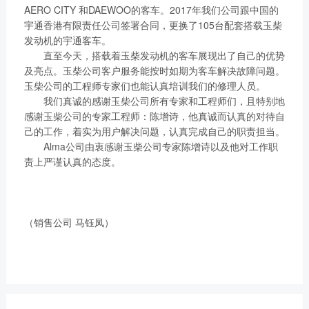
获取更多帮助
AERO CITY 和DAEWOO的客车。2017年我们公司跟中国的
宇通香港有限责任公司签署合同，更换了105台配套搭载玉柴
联系我们
发动机的宇通客车。
订购咨询
直至今天，搭载着玉柴发动机的客车展现出了自己的优势
销售服务热线：
及亮点。玉柴公司客户服务能按时如期为客车解决故障问题。
0775-3220350
玉柴公司的工程师专家们也能认真培训我们的修理人员。
24小时售后服务热线：
我们真诚的感谢玉柴公司所有专家和工程师们，且特别地
+86 95098
感谢玉柴公司的专家工程师：陈增诗，他真诚而认真的对待自
己的工作，着实为用户解决问题，认真完成自己的职责担当。
Alma公司由衷感谢玉柴公司专家陈增诗以及他对工作职
责上严谨认真的态度。
（销售公司 马钰凤）