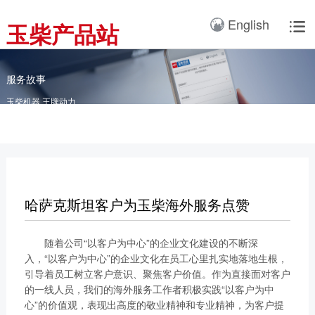
产品3D展厅
English
玉柴产品站

全球服务网络
服务理念
卡车动力
工业动力
产品与解决方案
全球服务支持
我们的公司
国内服务网络
服务理念与服务承诺
全球服务网络
关于我们
客车动力
整车
服务故事
海外服务网络
服务政策
玉柴机器 王牌动力
服务理念
研发实力
工程机械动力
发电系统
服务故事
公告
船舶动力
智能装备
配件
发电动力
广西玉柴机器集团有限公
司始建于1951年，是一
哈萨克斯坦客户为玉柴海外服务点赞
配件真伪查询
农业装备动力
家以动力系统为圆心、实
施同心多元化发展的国有
新能源动力
随着公司“以客户为中心”的企业文化建设的不断深
玉柴已在全球拥有完善服
大型企业集团。公司旗下
入，“以客户为中心”的企业文化在员工心里扎实地落地生根，
务网络，在国内建立了
拥有20多家全资、控
引导着员工树立客户意识、聚焦客户价值。作为直接面对客户
12个商用车系统部/驻外
股、参股二级子公司，涉
的一线人员，我们的海外服务工作者积极实践“以客户为中
销售大区、18个通机大
及发动机制造及其产业
心”的价值观，表现出高度的敬业精神和专业精神，为客户提
区驻外销售大区、13个