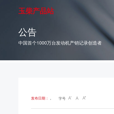
玉柴产品站
公告
中国首个1000万台发动机产销记录创造者
发布日期：
，
字号


