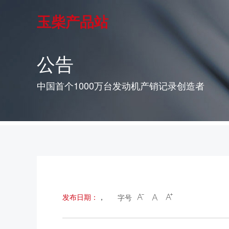
玉柴产品站
公告
中国首个1000万台发动机产销记录创造者
发布日期：
，
字号


