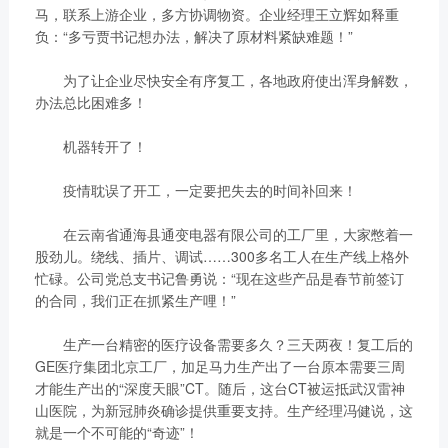
马，联系上游企业，多方协调物资。企业经理王立辉如释重
负：“多亏贾书记想办法，解决了原材料紧缺难题！”
为了让企业尽快安全有序复工，各地政府使出浑身解数，
办法总比困难多！
机器转开了！
疫情耽误了开工，一定要把失去的时间补回来！
在云南省通海县通变电器有限公司的工厂里，大家憋着一
股劲儿。绕线、插片、调试……300多名工人在生产线上格外
忙碌。公司党总支书记鲁勇说：“现在这些产品是春节前签订
的合同，我们正在抓紧生产哩！”
生产一台精密的医疗设备需要多久？三天两夜！复工后的
GE医疗集团北京工厂，加足马力生产出了一台原本需要三周
才能生产出的“深度天眼”CT。随后，这台CT被运抵武汉雷神
山医院，为新冠肺炎确诊提供重要支持。生产经理冯健说，这
就是一个不可能的“奇迹”！