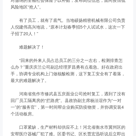
对缴纳的全额社会保险予以补贴；发布岗位信息，面向疫情低
获取更多帮助
风险地区“抢人”。
联系我们
订购咨询
有了员工，就有了底气。当地硕扬精密机械有限公司负责
销售服务热线：
人倪建伟高兴地说，“原本计划春季招5个人试试水，这次一下
子招了20人！”
0775-3220350
24小时售后服务热线：
难题解决了！
+86 95098
“回来的外来人员占总员工的三分之一左右，检测排查怎
么办？”重庆庆兰公司副总经理罗昌勇有点着急。好在政府出
手，协调专业机构上门做核酸检测，这下复工安全有了着落，
最大的难题解决了。
河南省焦作市修武县五庆面业公司抢时复工，遇到了没有
回厂员工隔离房的“拦路虎”。县政协副主席杨法谊作为“一对
一”的“服务官”，第一时间帮企业购买防疫物资，并协调安装4
个活动板房。
口罩紧缺，生产材料却供应不上！河北省衡水市冀州区的
安帮医疗器械厂犯了难。区委书记、区长贾宏迅听说后立即出