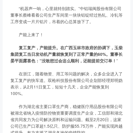
“机器声一响，心里就特别踏实。”中铝瑞闽股份有限公司
董事长蔡峰看着公司生产车间里一块块铝锭经过热轧、冷轧等
工序变成一片片铝片，吊着的心总算放下了。
产能上来了！
复工复产，产能提升。在广西玉林市政府的协调下，玉柴
集团复工当日发动机产量就恢复到了正常产量的60%。董事长
晏平面露喜色：“没敢想过会这么顺利，还能提前交订单！
”
在浙江，随着物资、用工等问题的解决，众多企业进入了
复工复产的快车道。双枪科技股份有限公司企划部经理郑明妫
表示，从2月11日复工，短短十几天，企业产能恢复到
100%。
作为湖北省主要口罩生产商，稳健医疗用品股份有限公司
被湖北省纳入疫情防控物资重要调度生产企业，工信部和湖北
省共同发力为公司解决原料和运输问题。截至2月20日，这家
公司已生产口罩超1.5亿只、防护服55.75万件，产能实现跨越
式提升，有力支援了湖北各地的疫情防控。