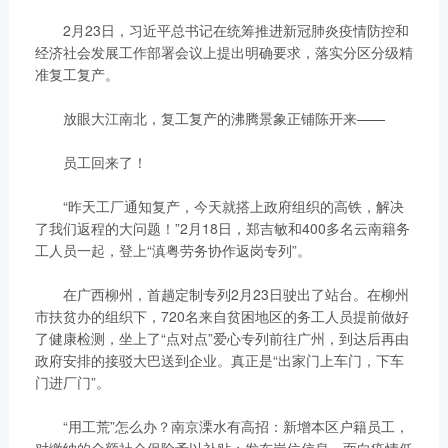
链、物流及供应链服务，
船电驻外营销中心、5个
2月23日，习近平总书记在统筹推进新冠肺炎疫情防控和
新能源产业及相关服务等
玉柴芯蓝驻外销售大区、
经济社会发展工作部署会议上提出明确要求，落实分区分级精
三大产业板块，在广西、
31个服务与后市场驻外
准复工复产。
广东、江苏、安徽、湖
市场部、6400多家服务
北、重庆、辽宁等地均有
放眼大江南北，复工复产的沸腾景象正铺陈开来——
站、6000多家配件销售
产业基地布局。
网点；在亚洲、美洲、非
了解更多
员工回来了！
洲、欧洲等地设立了21
个销售大区、8个船电驻
“昨天工厂通知复产，今天就搭上政府组织的高铁，解决
外营销中心，490多家服
了我们返程的大问题！”2月18日，郑吉敏和400多名云南籍务
务代理商，44家船电销
工人员一起，登上“滇粤劳务协作返岗专列”。
服一体代理商，1500多
获取更多帮助
在广西柳州，首趟定制专列2月23日驶出了站台。在柳州
个服务网点
市扶贫办的组织下，720名来自贫困地区的务工人员提前做好
联系我们
了解更多
了健康检测，坐上了“点对点”爱心专列前往广州，到达后再由
订购咨询
政府安排的接驳大巴送到企业。真正是“出家门上车门，下车
销售服务热线：
门进厂门”。
0775-3220350
24小时售后服务热线：
“用工荒”怎么办？南京溧水有高招：新增本区户籍员工，
+86 95098