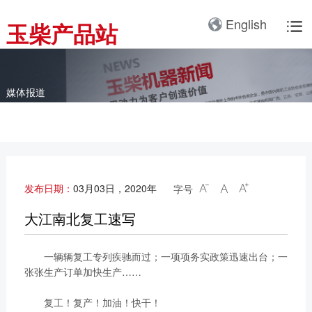
产品3D展厅
English
玉柴产品站

全球服务网络
服务理念
卡车动力
工业动力
产品与解决方案
全球服务支持
我们的公司
国内服务网络
服务理念与服务承诺
全球服务网络
关于我们
客车动力
整车
媒体报道
海外服务网络
服务政策
服务理念
研发实力
工程机械动力
发电系统
服务故事
公告
船舶动力
智能装备
配件
发电动力
广西玉柴机器集团有限公
发布日期：
03月03日，2020年
字号



司始建于1951年，是一
配件真伪查询
农业装备动力
家以动力系统为圆心、实
大江南北复工速写
施同心多元化发展的国有
新能源动力
玉柴已在全球拥有完善服
大型企业集团。公司旗下
一辆辆复工专列疾驰而过；一项项务实政策迅速出台；一
务网络，在国内建立了
拥有20多家全资、控
张张生产订单加快生产……
12个商用车系统部/驻外
股、参股二级子公司，涉
销售大区、18个通机大
及发动机制造及其产业
复工！复产！加油！快干！
区驻外销售大区、13个