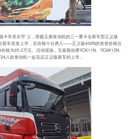
第二届卡车音乐节”上，搭载玉柴发动机的三一重卡全新车型正义版
共三款新车首发上市，且价格十分诱人——正义版400N的首发价格仅
40价格为25.3万元。活动现场，玉柴股份携YCK11N、YC6K13N、
0、YCY24八款发动机一起见证正义版新车的上市。