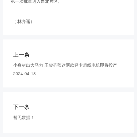
第一次批量进入西北片区。
获取更多帮助
联系我们
订购咨询
（ 林奔遥）
销售服务热线：
0775-3220350
24小时售后服务热线：
+86 95098
上一条
小身材出大马力 玉柴芯蓝这两款轻卡扁线电机即将投产
2024-04-18
下一条
暂无数据！