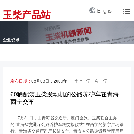
产品3D展厅
English
玉柴产品站

全球服务网络
服务理念
卡车动力
工业动力
产品与解决方案
全球服务支持
我们的公司
国内服务网络
服务理念与服务承诺
全球服务网络
关于我们
客车动力
整车
企业资讯
海外服务网络
服务政策
服务理念
研发实力
工程机械动力
发电系统
服务故事
公告
船舶动力
智能装备
配件
发电动力
广西玉柴机器集团有限公
发布日期：
08月03日，2009年
字号



司始建于1951年，是一
配件真伪查询
农业装备动力
家以动力系统为圆心、实
60辆配装玉柴发动机的公路养护车在青海
施同心多元化发展的国有
西宁交车
新能源动力
玉柴已在全球拥有完善服
大型企业集团。公司旗下
务网络，在国内建立了
拥有20多家全资、控
7月31日，由青海省交通厅、厦门金旅、玉柴联合主办
12个商用车系统部/驻外
股、参股二级子公司，涉
的“青海省交通厅公路养护车辆交接仪式” 在西宁的新宁广场举
销售大区、18个通机大
及发动机制造及其产业
行。青海省交通厅副厅长陆安宁、青海省公路建设局管理局局
区驻外销售大区、13个