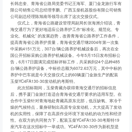
链、物流及供应链服务，
长韩忠奎、青海省公路局党委书记王海军、厦门金龙旅行车有
船电驻外营销中心、5个
新能源产业及相关服务等
限公司销售公司总经理李鹏、广西玉柴机器股份有限公司销售
玉柴芯蓝驻外销售大区、
公司副总经理陈旭南等领导出席了这次交接仪式。
三大产业板块，在广西、
31个服务与后市场驻外
仪式上，青海省公路建设管理局副局长张海洲介绍说，青
广东、江苏、安徽、湖
市场部、6400多家服务
海交通厅为了更好地适应公路养护工作“标准化、规范化、专
北、重庆、辽宁等地均有
业化、机械化” 的发展趋势，改善青海省公路养护工作条件，
站、6000多家配件销售
产业基地布局。
提高青海省公路养护质量，青海省交通厅继2004年第一次集
网点；在亚洲、美洲、非
了解更多
中采购4151万元，307台/辆公路养护机械设备后，再次在全
洲、欧洲等地设立了21
国公开招标采购公路养护机械设备。今年5月15日发布招标公
个销售大区、8个船电驻
告，6月17日圆满完成招标评标工作，共采购到24个品种485
外营销中心，490多家服
台/辆公路养护设备，中标价总额为6072.63万元，其中中标的
务代理商，44家船电销
养护中巴车就是今天交接仪式上的60辆厦门金旅生产的配装
服一体代理商，1500多
玉柴YC4FA130-30发动机的考斯特。
获取更多帮助
此次招标期间，玉柴青藏办获得青海交通厅的招标信息
个服务网点
联系我们
后，携手厦门金旅打造适合青海省交通厅要求的适用车型。在
了解更多
合作中玉柴针对青海地处青藏高原东北部，低压缺氧、寒冷干
订购咨询
燥的气候特点，量身研制出高原专业发动机，大大提高了发动
销售服务热线：
机的实用性，保障了在高原作业环境下发动机的动力性和经济
0775-3220350
性。在双方的共同努力下，配装玉柴YC4FA130-30考斯特19
24小时售后服务热线：
座汽车在这次招标中一举成功。YC4FA130-30作为新机型是
+86 95098