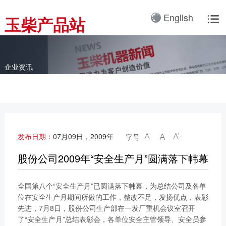
产品3D展厅
English
玉柴产品站

全球服务网络
服务理念
卡车动力
工业动力
产品与解决方案
全球服务支持
我们的公司
国内服务网络
服务理念与服务承诺
全球服务网络
关于我们
客车动力
整车
企业资讯
海外服务网络
服务政策
服务理念
研发实力
工程机械动力
发电系统
服务故事
公告
船舶动力
智能装备
配件
发电动力
广西玉柴机器集团有限公
发布日期：
07月09日，2009年
字号



司始建于1951年，是一
配件真伪查询
农业装备动力
家以动力系统为圆心、实
股份公司2009年“安全生产月”圆满落下帏幕
施同心多元化发展的国有
新能源动力
玉柴已在全球拥有完善服
大型企业集团。公司旗下
全国第八个“安全生产月”已圆满落下帏幕，为总结公司及各单
务网络，在国内建立了
拥有20多家全资、控
位在安全生产月期间所做的工作，整改不足，发扬优点，表彰
12个商用车系统部/驻外
股、参股二级子公司，涉
先进，7月8日，股份公司生产部在一发厂重机会议室召开
销售大区、18个通机大
及发动机制造及其产业
了“安全生产月”总结表彰会，各单位安全主管领导、安全员参
区驻外销售大区、13个