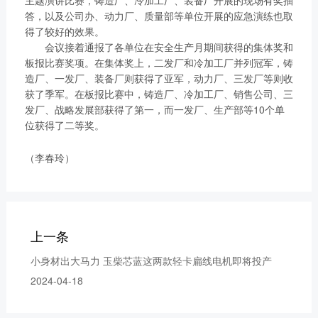
主题演讲比赛，铸造厂、冷加工厂、装备厂开展的现场有奖抽
获取更多帮助
答，以及公司办、动力厂、质量部等单位开展的应急演练也取
联系我们
得了较好的效果。
订购咨询
会议接着通报了各单位在安全生产月期间获得的集体奖和
销售服务热线：
板报比赛奖项。在集体奖上，二发厂和冷加工厂并列冠军，铸
造厂、一发厂、装备厂则获得了亚军，动力厂、三发厂等则收
0775-3220350
获了季军。在板报比赛中，铸造厂、冷加工厂、销售公司、三
24小时售后服务热线：
发厂、战略发展部获得了第一，而一发厂、生产部等10个单
+86 95098
位获得了二等奖。
（李春玲）
上一条
小身材出大马力 玉柴芯蓝这两款轻卡扁线电机即将投产
2024-04-18