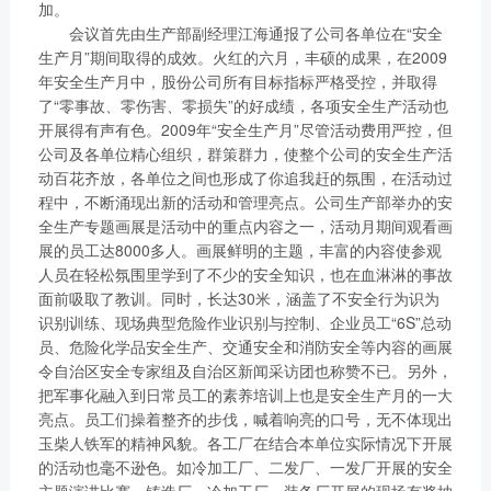
链、物流及供应链服务，
加。
船电驻外营销中心、5个
会议首先由生产部副经理江海通报了公司各单位在“安全
新能源产业及相关服务等
玉柴芯蓝驻外销售大区、
生产月”期间取得的成效。火红的六月，丰硕的成果，在2009
三大产业板块，在广西、
31个服务与后市场驻外
年安全生产月中，股份公司所有目标指标严格受控，并取得
广东、江苏、安徽、湖
了“零事故、零伤害、零损失”的好成绩，各项安全生产活动也
市场部、6400多家服务
北、重庆、辽宁等地均有
开展得有声有色。2009年“安全生产月”尽管活动费用严控，但
站、6000多家配件销售
产业基地布局。
公司及各单位精心组织，群策群力，使整个公司的安全生产活
网点；在亚洲、美洲、非
了解更多
动百花齐放，各单位之间也形成了你追我赶的氛围，在活动过
洲、欧洲等地设立了21
程中，不断涌现出新的活动和管理亮点。公司生产部举办的安
个销售大区、8个船电驻
全生产专题画展是活动中的重点内容之一，活动月期间观看画
外营销中心，490多家服
展的员工达8000多人。画展鲜明的主题，丰富的内容使参观
务代理商，44家船电销
人员在轻松氛围里学到了不少的安全知识，也在血淋淋的事故
面前吸取了教训。同时，长达30米，涵盖了不安全行为识为
服一体代理商，1500多
获取更多帮助
识别训练、现场典型危险作业识别与控制、企业员工“6S”总动
个服务网点
员、危险化学品安全生产、交通安全和消防安全等内容的画展
联系我们
了解更多
令自治区安全专家组及自治区新闻采访团也称赞不已。另外，
订购咨询
把军事化融入到日常员工的素养培训上也是安全生产月的一大
销售服务热线：
亮点。员工们操着整齐的步伐，喊着响亮的口号，无不体现出
0775-3220350
玉柴人铁军的精神风貌。各工厂在结合本单位实际情况下开展
24小时售后服务热线：
的活动也毫不逊色。如冷加工厂、二发厂、一发厂开展的安全
+86 95098