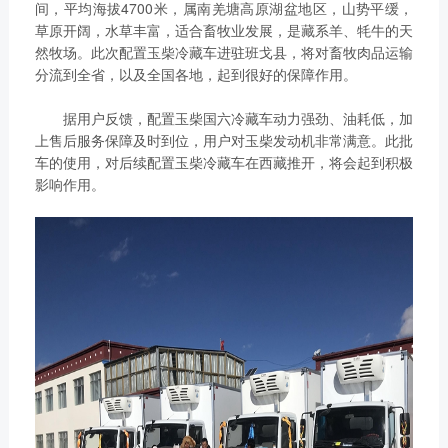
链、物流及供应链服务，
间，平均海拔4700米，属南羌塘高原湖盆地区，山势平缓，
船电驻外营销中心、5个
草原开阔，水草丰富，适合畜牧业发展，是藏系羊、牦牛的天
新能源产业及相关服务等
玉柴芯蓝驻外销售大区、
然牧场。此次配置玉柴冷藏车进驻班戈县，将对畜牧肉品运输
三大产业板块，在广西、
31个服务与后市场驻外
分流到全省，以及全国各地，起到很好的保障作用。
广东、江苏、安徽、湖
市场部、6400多家服务
北、重庆、辽宁等地均有
据用户反馈，配置玉柴国六冷藏车动力强劲、油耗低，加
站、6000多家配件销售
产业基地布局。
上售后服务保障及时到位，用户对玉柴发动机非常满意。此批
网点；在亚洲、美洲、非
了解更多
车的使用，对后续配置玉柴冷藏车在西藏推开，将会起到积极
洲、欧洲等地设立了21
影响作用。
个销售大区、8个船电驻
外营销中心，490多家服
务代理商，44家船电销
服一体代理商，1500多
获取更多帮助
个服务网点
联系我们
了解更多
订购咨询
销售服务热线：
0775-3220350
24小时售后服务热线：
+86 95098