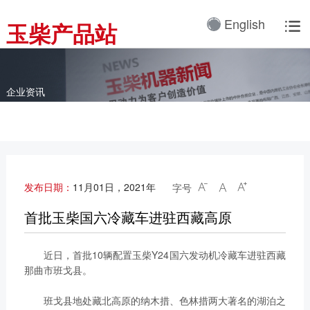
产品3D展厅
English
玉柴产品站

全球服务网络
服务理念
卡车动力
工业动力
产品与解决方案
全球服务支持
我们的公司
国内服务网络
服务理念与服务承诺
全球服务网络
关于我们
客车动力
整车
企业资讯
海外服务网络
服务政策
服务理念
研发实力
工程机械动力
发电系统
服务故事
公告
船舶动力
智能装备
配件
发电动力
广西玉柴机器集团有限公
发布日期：
11月01日，2021年
字号



司始建于1951年，是一
配件真伪查询
农业装备动力
家以动力系统为圆心、实
首批玉柴国六冷藏车进驻西藏高原
施同心多元化发展的国有
新能源动力
玉柴已在全球拥有完善服
大型企业集团。公司旗下
近日，首批10辆配置玉柴Y24国六发动机冷藏车进驻西藏
务网络，在国内建立了
拥有20多家全资、控
那曲市班戈县。
12个商用车系统部/驻外
股、参股二级子公司，涉
销售大区、18个通机大
及发动机制造及其产业
班戈县地处藏北高原的纳木措、色林措两大著名的湖泊之
区驻外销售大区、13个