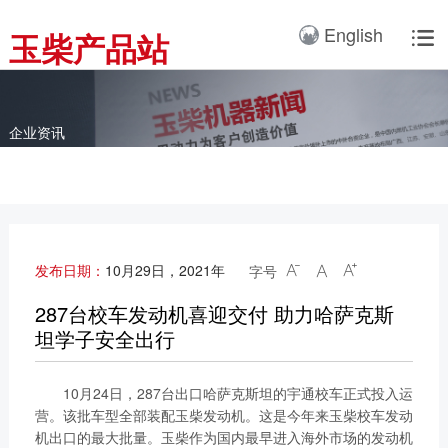
产品3D展厅
English
玉柴产品站

全球服务网络
服务理念
卡车动力
工业动力
产品与解决方案
全球服务支持
我们的公司
国内服务网络
服务理念与服务承诺
全球服务网络
关于我们
客车动力
整车
企业资讯
海外服务网络
服务政策
服务理念
研发实力
工程机械动力
发电系统
服务故事
公告
船舶动力
智能装备
配件
发电动力
广西玉柴机器集团有限公
发布日期：
10月29日，2021年
字号



司始建于1951年，是一
配件真伪查询
农业装备动力
家以动力系统为圆心、实
287台校车发动机喜迎交付 助力哈萨克斯
施同心多元化发展的国有
坦学子安全出行
新能源动力
玉柴已在全球拥有完善服
大型企业集团。公司旗下
务网络，在国内建立了
拥有20多家全资、控
10月24日，287台出口哈萨克斯坦的宇通校车正式投入运
12个商用车系统部/驻外
股、参股二级子公司，涉
营。该批车型全部装配玉柴发动机。这是今年来玉柴校车发动
销售大区、18个通机大
及发动机制造及其产业
机出口的最大批量。玉柴作为国内最早进入海外市场的发动机
区驻外销售大区、13个