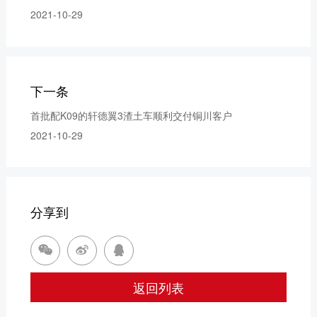
获取更多帮助
2021-10-29
联系我们
订购咨询
销售服务热线：
0775-3220350
下一条
24小时售后服务热线：
+86 95098
首批配K09的轩德翼3渣土车顺利交付铜川客户
2021-10-29
分享到



返回列表