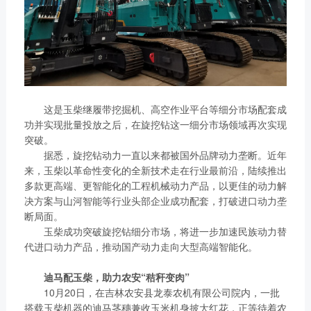
这是玉柴继履带挖掘机、高空作业平台等细分市场配套成
功并实现批量投放之后，在旋挖钻这一细分市场领域再次实现
突破。
据悉，旋挖钻动力一直以来都被国外品牌动力垄断。近年
来，玉柴以革命性变化的全新技术走在行业最前沿，陆续推出
多款更高端、更智能化的工程机械动力产品，以更佳的动力解
决方案与山河智能等行业头部企业成功配套，打破进口动力垄
断局面。
玉柴成功突破旋挖钻细分市场，将进一步加速民族动力替
代进口动力产品，推动国产动力走向大型高端智能化。
迪马配玉柴，助力农安“秸秆变肉”
10月20日，在吉林农安县龙泰农机有限公司院内，一批
搭载玉柴机器的迪马茎穗兼收玉米机身披大红花，正等待着农