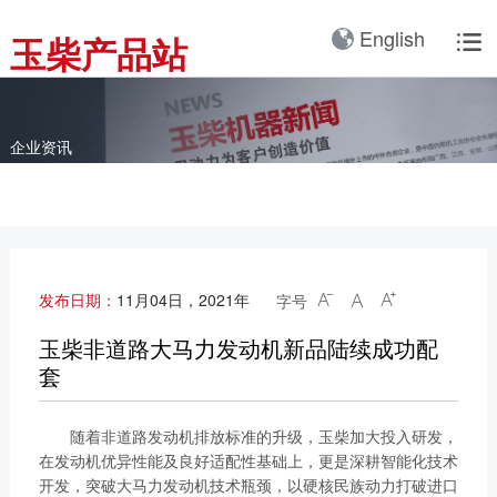
产品3D展厅
English
玉柴产品站

全球服务网络
服务理念
卡车动力
工业动力
产品与解决方案
全球服务支持
我们的公司
国内服务网络
服务理念与服务承诺
全球服务网络
关于我们
客车动力
整车
企业资讯
海外服务网络
服务政策
服务理念
研发实力
工程机械动力
发电系统
服务故事
公告
船舶动力
智能装备
配件
发电动力
广西玉柴机器集团有限公
发布日期：
11月04日，2021年
字号



司始建于1951年，是一
配件真伪查询
农业装备动力
家以动力系统为圆心、实
玉柴非道路大马力发动机新品陆续成功配
施同心多元化发展的国有
套
新能源动力
玉柴已在全球拥有完善服
大型企业集团。公司旗下
务网络，在国内建立了
拥有20多家全资、控
随着非道路发动机排放标准的升级，玉柴加大投入研发，
12个商用车系统部/驻外
股、参股二级子公司，涉
在发动机优异性能及良好适配性基础上，更是深耕智能化技术
销售大区、18个通机大
及发动机制造及其产业
开发，突破大马力发动机技术瓶颈，以硬核民族动力打破进口
区驻外销售大区、13个