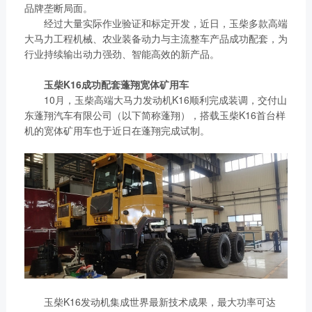
链、物流及供应链服务，
品牌垄断局面。
船电驻外营销中心、5个
新能源产业及相关服务等
经过大量实际作业验证和标定开发，近日，玉柴多款高端
玉柴芯蓝驻外销售大区、
大马力工程机械、农业装备动力与主流整车产品成功配套，为
三大产业板块，在广西、
31个服务与后市场驻外
行业持续输出动力强劲、智能高效的新产品。
广东、江苏、安徽、湖
市场部、6400多家服务
北、重庆、辽宁等地均有
玉柴K16成功配套蓬翔宽体矿用车
站、6000多家配件销售
产业基地布局。
10月，玉柴高端大马力发动机K16顺利完成装调，交付山
网点；在亚洲、美洲、非
了解更多
东蓬翔汽车有限公司（以下简称蓬翔），搭载玉柴K16首台样
洲、欧洲等地设立了21
机的宽体矿用车也于近日在蓬翔完成试制。
个销售大区、8个船电驻
外营销中心，490多家服
务代理商，44家船电销
服一体代理商，1500多
获取更多帮助
个服务网点
联系我们
了解更多
订购咨询
销售服务热线：
0775-3220350
24小时售后服务热线：
玉柴K16发动机集成世界最新技术成果，最大功率可达
+86 95098