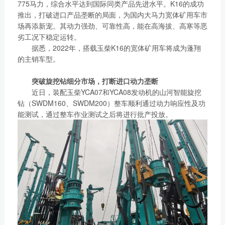
775马力，综合水平达到国际同类产品先进水平。K16的成功
获取更多帮助
推出，打破进口产品垄断的局面，为国内大马力宽体矿用车市
联系我们
场再添新宠。其动力强劲、可靠性高，能在高海拔、高寒等恶
订购咨询
劣工况下稳定运转。
销售服务热线：
据悉，2022年，搭载玉柴K16的宽体矿用车将成为蓬翔
0775-3220350
的主销车型。
24小时售后服务热线：
突破旋挖钻细分市场，打断进口动力垄断
+86 95098
近日，装配玉柴YCA07和YCA08发动机的山河智能旋挖
钻（SWDM160、SWDM200）整车顺利通过动力响应性及功
能测试，通过整车作业测试之后将进行批产投放。