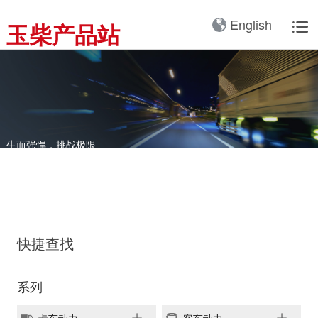
产品3D展厅
English
玉柴产品站

全球服务网络
服务理念
卡车动力
工业动力
产品与解决方案
全球服务支持
我们的公司
国内服务网络
服务理念与服务承诺
全球服务网络
关于我们
客车动力
整车
海外服务网络
服务政策
服务理念
研发实力
工程机械动力
发电系统
服务故事
公告
船舶动力
智能装备
生而强悍，挑战极限
皮卡动力
配件
发电动力
广西玉柴机器集团有限公
司始建于1951年，是一
配件真伪查询
农业装备动力
家以动力系统为圆心、实
施同心多元化发展的国有
新能源动力
快捷查找
玉柴已在全球拥有完善服
大型企业集团。公司旗下
务网络，在国内建立了
拥有20多家全资、控
12个商用车系统部/驻外
系列
股、参股二级子公司，涉
销售大区、18个通机大
及发动机制造及其产业
区驻外销售大区、13个