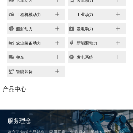
卡车动力
客车动力
链、物流及供应链服务，
船电驻外营销中心、5个
新能源产业及相关服务等
玉柴芯蓝驻外销售大区、
工程机械动力
工业动力
三大产业板块，在广西、
31个服务与后市场驻外
广东、江苏、安徽、湖
船舶动力
发电动力
市场部、6400多家服务
北、重庆、辽宁等地均有
站、6000多家配件销售
产业基地布局。
农业装备动力
新能源动力
网点；在亚洲、美洲、非
了解更多
洲、欧洲等地设立了21
整车
发电系统
个销售大区、8个船电驻
外营销中心，490多家服
智能装备
务代理商，44家船电销
服一体代理商，1500多
获取更多帮助
产品中心
个服务网点
联系我们
了解更多
订购咨询
销售服务热线：
0775-3220350
服务理念
24小时售后服务热线：
+86 95098
建立了包括产品销售、应用开发、售后服务、配件专卖于一体的