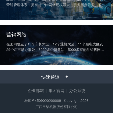
获取更多帮助
营销管理体系，拥有行业内网络规模最大、服务网点最多、服务
联系我们
半径最小、三包里程最长、响应时间最短的服务网络。
订购咨询
销售服务热线：
0775-3220350
营销网络
24小时售后服务热线：
+86 95098
在国内建立了19个车机大区、12个通机大区、11个船电大区及
29个后市场办事处、3000多个服务站、5000多家配件销售网
点；在海外设立13个办事处、224家服务代理商、460个服务网
点，实现全球联保。
快速通道
企业邮箱
|
集团官网
|
办公系统
桂ICP 45090202000091
Copyright 2026
广西玉柴机器股份有限公司