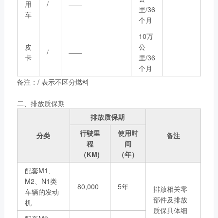
用
/
——
里/36
车
个月
10万
皮
公
/
——
卡
里/36
个月
备注：/ 表示不区分燃料
二、排放质保期
排放质保期
行驶里
使用时
分类
备注
程
间
（KM)
（年）
配套M1、
M2、N1类
80,000
5年
排放相关零
车辆的发动
部件及排放
机
质保具体细