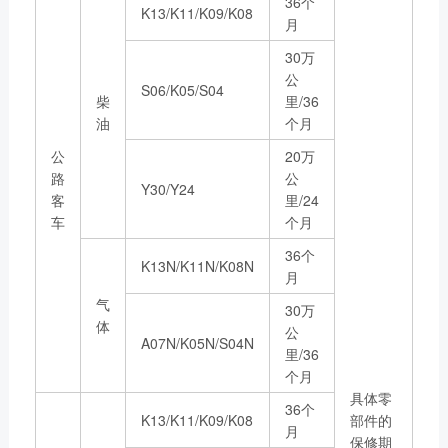
36个
链、物流及供应链服务，
K13/K11/K09/K08
船电驻外营销中心、5个
月
新能源产业及相关服务等
玉柴芯蓝驻外销售大区、
三大产业板块，在广西、
30万
31个服务与后市场驻外
公
广东、江苏、安徽、湖
S06/K05/S04
市场部、6400多家服务
柴
里/36
北、重庆、辽宁等地均有
站、6000多家配件销售
油
个月
产业基地布局。
网点；在亚洲、美洲、非
了解更多
公
20万
洲、欧洲等地设立了21
路
公
Y30/Y24
个销售大区、8个船电驻
客
里/24
车
个月
外营销中心，490多家服
务代理商，44家船电销
36个
K13N/K11N/K08N
服一体代理商，1500多
月
获取更多帮助
个服务网点
气
30万
联系我们
了解更多
体
公
订购咨询
A07N/K05N/S04N
里/36
销售服务热线：
个月
0775-3220350
具体零
36个
24小时售后服务热线：
K13/K11/K09/K08
部件的
月
保修期
+86 95098