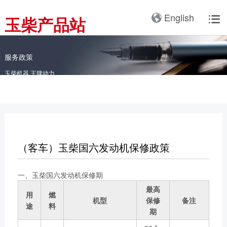
产品3D展厅
English
玉柴产品站

全球服务网络
服务理念
卡车动力
工业动力
产品与解决方案
全球服务支持
我们的公司
国内服务网络
服务理念与服务承诺
全球服务网络
关于我们
客车动力
整车
服务政策
海外服务网络
服务政策
玉柴机器 王牌动力
服务理念
研发实力
工程机械动力
发电系统
服务故事
公告
船舶动力
智能装备
配件
发电动力
广西玉柴机器集团有限公
司始建于1951年，是一
（客车）玉柴国六发动机保修政策
配件真伪查询
农业装备动力
家以动力系统为圆心、实
施同心多元化发展的国有
新能源动力
一、玉柴国六发动机保修期
玉柴已在全球拥有完善服
大型企业集团。公司旗下
务网络，在国内建立了
最高
拥有20多家全资、控
用
燃
机型
保修
备注
12个商用车系统部/驻外
股、参股二级子公司，涉
途
料
期
销售大区、18个通机大
及发动机制造及其产业
区驻外销售大区、13个