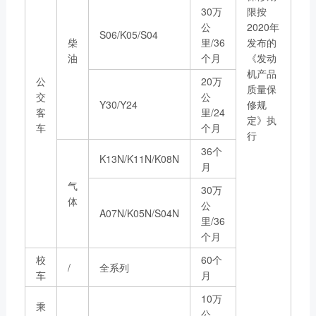
获取更多帮助
30万
限按
联系我们
公
2020年
S06/K05/S04
柴
里/36
发布的
订购咨询
油
个月
《发动
销售服务热线：
机产品
0775-3220350
公
20万
质量保
24小时售后服务热线：
交
公
Y30/Y24
修规
客
里/24
+86 95098
定》执
车
个月
行
36个
K13N/K11N/K08N
月
气
30万
体
公
A07N/K05N/S04N
里/36
个月
校
60个
/
全系列
车
月
10万
乘
公