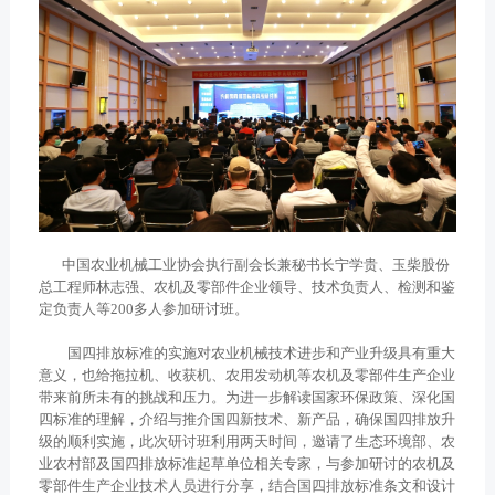
链、物流及供应链服务，
船电驻外营销中心、5个
新能源产业及相关服务等
玉柴芯蓝驻外销售大区、
三大产业板块，在广西、
31个服务与后市场驻外
广东、江苏、安徽、湖
市场部、6400多家服务
北、重庆、辽宁等地均有
站、6000多家配件销售
产业基地布局。
网点；在亚洲、美洲、非
了解更多
洲、欧洲等地设立了21
个销售大区、8个船电驻
外营销中心，490多家服
中国农业机械工业协会执行副会长兼秘书长宁学贵、玉柴股份
务代理商，44家船电销
总工程师林志强、农机及零部件企业领导、技术负责人、检测和鉴
服一体代理商，1500多
定负责人等200多人参加研讨班。
获取更多帮助
个服务网点
联系我们
国四排放标准的实施对农业机械技术进步和产业升级具有重大
了解更多
意义，也给拖拉机、收获机、农用发动机等农机及零部件生产企业
订购咨询
带来前所未有的挑战和压力。为进一步解读国家环保政策、深化国
销售服务热线：
四标准的理解，介绍与推介国四新技术、新产品，确保国四排放升
0775-3220350
级的顺利实施，此次研讨班利用两天时间，邀请了生态环境部、农
24小时售后服务热线：
业农村部及国四排放标准起草单位相关专家，与参加研讨的农机及
零部件生产企业技术人员进行分享，结合国四排放标准条文和设计
+86 95098