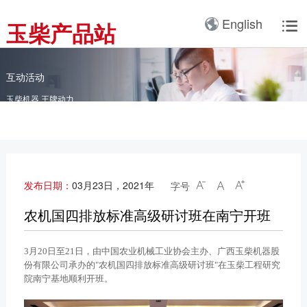
产品3D展厅
English
玉柴产品站

全球服务网络
服务理念
卡车动力
工业动力
产品与解决方案
全球服务支持
我们的公司
国内服务网络
服务理念与服务承诺
全球服务网络
关于我们
客车动力
整车
互动活动
海外服务网络
服务政策
玉柴机器 王牌动力
服务理念
研发实力
工程机械动力
发电系统
服务故事
公告
船舶动力
智能装备
配件
发电动力
广西玉柴机器集团有限公
发布日期：
03月23日，2021年
字号



司始建于1951年，是一
配件真伪查询
农业装备动力
家以动力系统为圆心、实
农机国四排放标准高级研讨班在南宁开班
施同心多元化发展的国有
新能源动力
玉柴已在全球拥有完善服
大型企业集团。公司旗下
3月20日至21日，由中国农业机械工业协会主办、广西玉柴机器股
务网络，在国内建立了
拥有20多家全资、控
份有限公司承办的"农机国四排放标准高级研讨班"在玉柴工程研究
12个商用车系统部/驻外
股、参股二级子公司，涉
院南宁基地顺利开班。
销售大区、18个通机大
及发动机制造及其产业
区驻外销售大区、13个