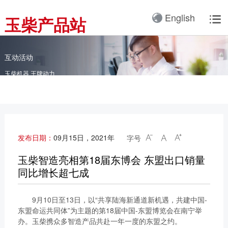
产品3D展厅
English
玉柴产品站

全球服务网络
服务理念
卡车动力
工业动力
产品与解决方案
全球服务支持
我们的公司
国内服务网络
服务理念与服务承诺
全球服务网络
关于我们
客车动力
整车
互动活动
海外服务网络
服务政策
玉柴机器 王牌动力
服务理念
研发实力
工程机械动力
发电系统
服务故事
公告
船舶动力
智能装备
配件
发电动力
广西玉柴机器集团有限公
发布日期：
09月15日，2021年
字号



司始建于1951年，是一
配件真伪查询
农业装备动力
家以动力系统为圆心、实
玉柴智造亮相第18届东博会 东盟出口销量
施同心多元化发展的国有
同比增长超七成
新能源动力
玉柴已在全球拥有完善服
大型企业集团。公司旗下
务网络，在国内建立了
拥有20多家全资、控
9月10日至13日，以“共享陆海新通道新机遇，共建中国-
12个商用车系统部/驻外
股、参股二级子公司，涉
东盟命运共同体”为主题的第18届中国-东盟博览会在南宁举
销售大区、18个通机大
及发动机制造及其产业
办。玉柴携众多智造产品共赴一年一度的东盟之约。
区驻外销售大区、13个