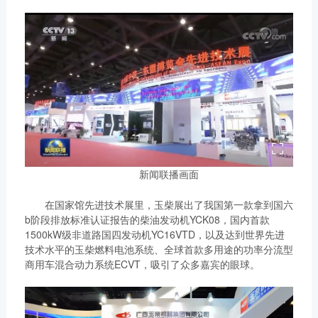
链、物流及供应链服务，
船电驻外营销中心、5个
新能源产业及相关服务等
玉柴芯蓝驻外销售大区、
三大产业板块，在广西、
31个服务与后市场驻外
广东、江苏、安徽、湖
市场部、6400多家服务
北、重庆、辽宁等地均有
站、6000多家配件销售
产业基地布局。
网点；在亚洲、美洲、非
了解更多
洲、欧洲等地设立了21
个销售大区、8个船电驻
外营销中心，490多家服
务代理商，44家船电销
新闻联播画面
服一体代理商，1500多
在国家馆先进技术展里，玉柴展出了我国第一款拿到国六
获取更多帮助
个服务网点
b阶段排放标准认证报告的柴油发动机YCK08，国内首款
联系我们
了解更多
1500kW级非道路国四发动机YC16VTD，以及达到世界先进
订购咨询
技术水平的玉柴燃料电池系统、全球首款多用途的功率分流型
销售服务热线：
商用车混合动力系统ECVT，吸引了众多嘉宾的眼球。
0775-3220350
24小时售后服务热线：
+86 95098