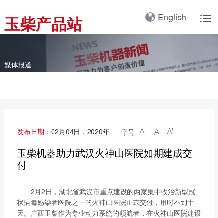
产品3D展厅
English
玉柴产品站

全球服务网络
服务理念
卡车动力
工业动力
产品与解决方案
全球服务支持
我们的公司
国内服务网络
服务理念与服务承诺
全球服务网络
关于我们
客车动力
整车
媒体报道
海外服务网络
服务政策
服务理念
研发实力
工程机械动力
发电系统
服务故事
公告
船舶动力
智能装备
配件
发电动力
广西玉柴机器集团有限公
发布日期：
02月04日，2020年
字号



司始建于1951年，是一
配件真伪查询
农业装备动力
家以动力系统为圆心、实
玉柴机器助力武汉火神山医院如期建成交
施同心多元化发展的国有
付
新能源动力
玉柴已在全球拥有完善服
大型企业集团。公司旗下
务网络，在国内建立了
拥有20多家全资、控
2月2日，湖北省武汉市重点建设的两家集中收治新型冠
12个商用车系统部/驻外
股、参股二级子公司，涉
状病毒感染者医院之一的火神山医院正式交付，用时不到十
销售大区、18个通机大
及发动机制造及其产业
天。广西玉柴作为专业动力系统的领航者，在火神山医院建设
区驻外销售大区、13个