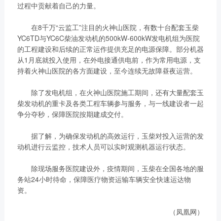
链、物流及供应链服务，
过程中贡献着自己的力量。
船电驻外营销中心、5个
新能源产业及相关服务等
玉柴芯蓝驻外销售大区、
在8千万“云监工”注目的火神山医院，有数十台配套玉柴
三大产业板块，在广西、
31个服务与后市场驻外
YC6TD与YC6C柴油发动机的500kW-600kW发电机组为医院
广东、江苏、安徽、湖
市场部、6400多家服务
的工程建设和后续的正常运作提供充足的电源保障。部分机器
北、重庆、辽宁等地均有
从1月底就投入使用，在外电接通供电前，作为常用电源，支
站、6000多家配件销售
产业基地布局。
持着火神山医院的各方面建设，至今连续无故障昼夜运营。
网点；在亚洲、美洲、非
了解更多
洲、欧洲等地设立了21
除了发电机组，在火神山医院施工期间，还有大量配套玉
个销售大区、8个船电驻
柴发动机的重卡及各类工程车辆参与服务，与一线建设者一起
外营销中心，490多家服
争分夺秒，保障医院按期建成交付。
务代理商，44家船电销
服一体代理商，1500多
据了解，为确保发动机的高效运行，玉柴对投入运营的发
获取更多帮助
动机进行云监控，技术人员可以实时观测机器运行状态。
个服务网点
联系我们
了解更多
除现场服务医院建设外，疫情期间，玉柴在全国各地的服
订购咨询
务站24小时待命，保障医疗物资运输车辆安全快速运达物
销售服务热线：
资。
0775-3220350
24小时售后服务热线：
（凤凰网）
+86 95098