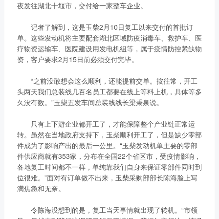
链、物流及供应链服务，
夜发往湖北十堰市，交付给一家整车企业。
船电驻外营销中心、5个
新能源产业及相关服务等
玉柴芯蓝驻外销售大区、
记者了解到，这是玉柴2月10日复工以来交付的首批订
三大产业板块，在广西、
31个服务与后市场驻外
单。这些发动机将主要配套湖北区域防疫消毒车、救护车、医
广东、江苏、安徽、湖
市场部、6400多家服务
疗物资运输车、医院建设用发电机组等，属于疫情防控紧缺物
北、重庆、辽宁等地均有
资，客户要求2月15日前必须交付完毕。
站、6000多家配件销售
产业基地布局。
网点；在亚洲、美洲、非
了解更多
“之前没敢想会这么顺利，还能提前交单。按往常，开工
洲、欧洲等地设立了21
头两天我们总装线几百名员工都要在线上等料上机，具体等多
个销售大区、8个船电驻
久没有数。”玉柴五发车间总装线线长梁秉泉说。
外营销中心，490多家服
务代理商，44家船电销
只有上下游企业都开工了，才能保障整个产业链正常运
服一体代理商，1500多
转。虽然在当地政府支持下，玉柴顺利开工了，但是缺少零部
获取更多帮助
件成为了影响产出的最后一公里。“玉柴发动机单主要的零部
个服务网点
联系我们
件供应商就有353家，分布在全国22个省区市，受疫情影响，
了解更多
各地复工时间都不一样，单纯靠我们自身来保证零部件同时到
订购咨询
位很难。”面对有订单做不出来，玉柴采购部部长陈海脸上写
销售服务热线：
满焦急和无奈。
0775-3220350
24小时售后服务热线：
令陈海没想到的是，复工当天事情就出现了转机。“市领
+86 95098