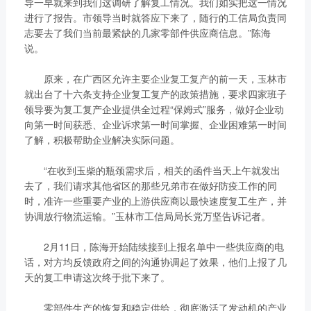
导一早就来到我们这调研了解复工情况。我们如实把这一情况
获取更多帮助
进行了报告。市领导当时就答应下来了，随行的工信局负责同
联系我们
志要去了我们当前最紧缺的几家零部件供应商信息。”陈海
订购咨询
说。
销售服务热线：
0775-3220350
原来，在广西区允许主要企业复工复产的前一天，玉林市
就出台了十六条支持企业复工复产的政策措施，要求四家班子
24小时售后服务热线：
领导要为复工复产企业提供全过程“保姆式”服务，做好企业动
+86 95098
向第一时间获悉、企业诉求第一时间掌握、企业困难第一时间
了解，积极帮助企业解决实际问题。
“在收到玉柴的瓶颈需求后，相关的函件当天上午就发出
去了，我们请求其他省区的那些兄弟市在做好防疫工作的同
时，准许一些重要产业的上游供应商以最快速度复工生产，并
协调放行物流运输。”玉林市工信局局长党万坚告诉记者。
2月11日，陈海开始陆续接到上报名单中一些供应商的电
话，对方均反馈政府之间的沟通协调起了效果，他们上报了几
天的复工申请这次终于批下来了。
零部件生产的恢复和稳定供给，彻底激活了发动机的产业