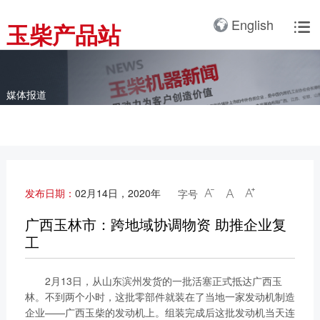
产品3D展厅
English
玉柴产品站

全球服务网络
服务理念
卡车动力
工业动力
产品与解决方案
全球服务支持
我们的公司
国内服务网络
服务理念与服务承诺
全球服务网络
关于我们
客车动力
整车
媒体报道
海外服务网络
服务政策
服务理念
研发实力
工程机械动力
发电系统
服务故事
公告
船舶动力
智能装备
配件
发电动力
广西玉柴机器集团有限公
发布日期：
02月14日，2020年
字号



司始建于1951年，是一
配件真伪查询
农业装备动力
家以动力系统为圆心、实
广西玉林市：跨地域协调物资 助推企业复
施同心多元化发展的国有
工
新能源动力
玉柴已在全球拥有完善服
大型企业集团。公司旗下
务网络，在国内建立了
拥有20多家全资、控
2月13日，从山东滨州发货的一批活塞正式抵达广西玉
12个商用车系统部/驻外
股、参股二级子公司，涉
林。不到两个小时，这批零部件就装在了当地一家发动机制造
销售大区、18个通机大
及发动机制造及其产业
企业——广西玉柴的发动机上。组装完成后这批发动机当天连
区驻外销售大区、13个