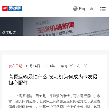
核心零部件
产品3D展厅
English

服务网络
用户品牌
服务理念
视频与图集
牵引车动力系统解决方案
公路客车动力系统解决方案
我们的公司
产品与解决方案
全球服务支持
新闻与故事
带来改变
加入玉柴
车机服务站
用户故事
服务理念与服务承诺
玉柴图集
董事长寄语
服务网络
企业资讯
车联网
选择玉柴的原因
工程车动力系统解决方案
公交动力系统解决方案
媒体报道
车机营销服务大区
互动活动
服务政策
玉柴视频
关于我们
用户品牌
媒体报道
智能制造
人才招聘
载货车动力系统解决方案
校车动力系统解决方案
通机营销服务大区
用户建议
服务故事
企业文化
服务理念
视频与图集
新能源动力
专用车动力系统解决方案
轻客动力系统解决方案
擦亮梦想，笃志笃行。在
船电营销服务网络
玉柴文化引领下，玉柴建
研发实力
配件真伪查询
皮卡动力系统解决方案
工程机械动力系统解决方案
聚焦玉柴机器新闻，了解
公司拥有基于工业4.0的
设者坚持变革创新、坚持
玉柴配件专卖
发布日期：
10月14日，2021年
字号



玉柴机器发展大事记。
先进智能工厂，建成先进
理想信念、坚持责任担
全球布局
船舶动力系统解决方案
农业装备动力系统解决方案
在全球拥有完善服务网
成形技术与装备国家重点
当、坚持共赢共享，做矢
高原运输最怕什么 发动机为何成为卡友最
络，在国内建立了27个
实验室玉柴快速制造基
志前行的追梦人。在玉
担心配件
社会责任
发电动力系统解决方案
新能源动力系统解决方案
商用车大区、15个通机
地，其中，无模快速成型
柴，随处可见员工之间、
大区、15个船电大区、
技术等多项工艺成果达标
联系我们
上下级之间及员工家属之
上高原运输，看似是一件浪漫的事情，可以远望雪山、欣
3000多个服务站、5000
国际先进水平，“大中型
间的团结;在玉柴，也随
赏一望无际的公路，但实际上从高原反应到路途难走，从运费
获取更多帮助
多家配件销售网点，全力
发动机缸体数字化铸造车
处可见那些睿智敏行的员
偏低到时间较长，几乎每一个问题都让卡友们十分困扰，这其
广西玉柴机器股份有限公
联系我们