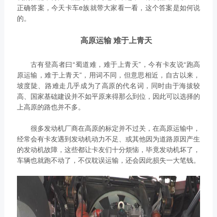
正确答案，今天卡车e族就带大家看一看，这个答案是如何说
的。
获取更多帮助
联系我们
高原运输 难于上青天
订购咨询
24小时服务热线：
古有登高者曰“蜀道难，难于上青天”，今有卡友说“跑高
95098
原运输，难于上青天”，用词不同，但意思相近，自古以来，
坡度陡、路难走几乎成为了高原的代名词，同时由于海拔较
高、国家基础建设并不如平原来得那么到位，因此可以选择的
上高原的路也并不多。
很多发动机厂商在高原的标定并不过关，在高原运输中，
经常会有卡友遇到发动机动力不足、或其他因为道路原因产生
的发动机故障，这些都让卡友们十分烦恼，毕竟发动机坏了，
车辆也就跑不动了，不仅耽误运输，还会因此损失一大笔钱。