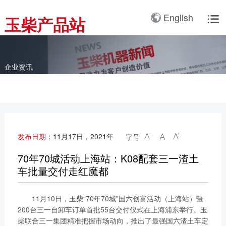
产品3D展厅
English
玉柴产品站

全球服务网络
服务理念
卡车动力
工业动力
产品与解决方案
全球服务支持
我们的公司
国内服务网络
服务理念与服务承诺
全球服务网络
关于我们
客车动力
整车
企业资讯
海外服务网络
服务政策
服务理念
研发实力
工程机械动力
发电系统
服务故事
公告
船舶动力
智能装备
配件
发电动力
广西玉柴机器集团有限公
发布日期：
11月17日，2021年
字号



司始建于1951年，是一
配件真伪查询
农业装备动力
家以动力系统为圆心、实
70年70城活动上海站：K08配套三一渣土
施同心多元化发展的国有
车批量交付走红魔都
新能源动力
玉柴已在全球拥有完善服
大型企业集团。公司旗下
务网络，在国内建立了
拥有20多家全资、控
11月10日，玉柴“70年70城”国六创富活动（上海站）暨
12个商用车系统部/驻外
股、参股二级子公司，涉
200台三一自卸车订单首批55台交付仪式在上海浦东举行。玉
销售大区、18个通机大
及发动机制造及其产业
柴联合三一集团精准把握市场动向，推出了最强国六渣土车定
区驻外销售大区、13个