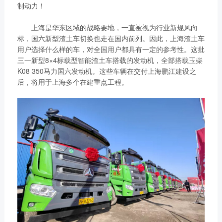
链、物流及供应链服务，
制动力！
船电驻外营销中心、5个
新能源产业及相关服务等
玉柴芯蓝驻外销售大区、
上海是华东区域的战略要地，一直被视为行业新规风向
三大产业板块，在广西、
31个服务与后市场驻外
标，国六新型渣土车切换也走在国内前列。因此，上海渣土车
广东、江苏、安徽、湖
市场部、6400多家服务
用户选择什么样的车，对全国用户都具有一定的参考性。这批
北、重庆、辽宁等地均有
三一新型8×4标载型智能渣土车搭载的发动机，全部搭载玉柴
站、6000多家配件销售
产业基地布局。
K08 350马力国六发动机。这些车辆在交付上海鹏江建设之
网点；在亚洲、美洲、非
了解更多
后，将用于上海多个在建重点工程。
洲、欧洲等地设立了21
个销售大区、8个船电驻
外营销中心，490多家服
务代理商，44家船电销
服一体代理商，1500多
获取更多帮助
个服务网点
联系我们
了解更多
订购咨询
销售服务热线：
0775-3220350
24小时售后服务热线：
+86 95098