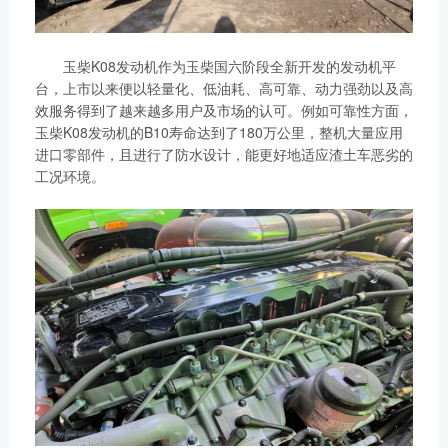
获取更多帮助
联系我们
订购咨询
玉柴K08发动机作为玉柴国六阶段全新开发的发动机平
销售服务热线：
台，上市以来便以轻量化、低油耗、高可靠、动力强劲以及高
效服务得到了越来越多用户及市场的认可。例如可靠性方面，
0775-3220350
玉柴K08发动机的B10寿命达到了180万公里，整机大量应用
24小时售后服务热线：
进口零部件，且进行了防水设计，能更好地适应渣土车恶劣的
+86 95098
工况环境。