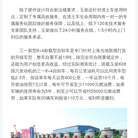
除了硬件设计符合新法规要求，玉柴还针对渣土车使用特
点，定制了专属高效服务。在渣土车生命周期内有一对一的专
属服务站跟踪做好服务保障，以及线上、线下120名技术服务
专家团队支持，玉柴做出了24小时服务在线，1.5小时内上门
到位的服务承诺。
三一新型8×4标载型自卸车是专门针对上海当地新规打造
的升级车型，整车自重不超13吨，除完全符合限重规定外，
还能为用户创造更高收益。经过实际测算统计，搭载玉柴K08
国六发动机的三一8×4自卸车，每百公里油耗可以比同类车型
低2-3升。假设单车每天运营400公里，一年运营10个月，每
升柴油按照7元计算，每年可节省至少11000元燃油费，如果
车辆的使用寿命为5年，则至少可以节省约55000元燃油费
用，如果车队有20辆车则能省110万元，省到即是赚到。