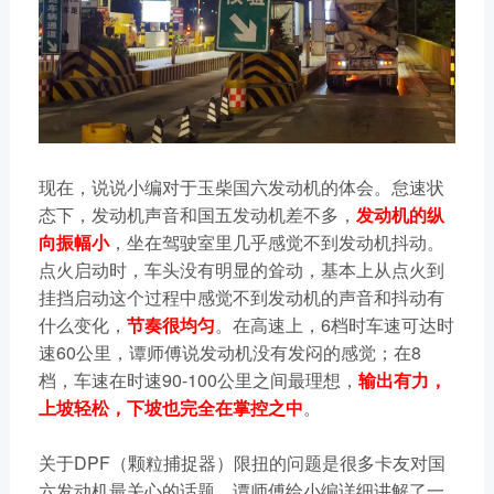
现在，说说小编对于玉柴国六发动机的体会。怠速状
态下，发动机声音和国五发动机差不多，
发动机的纵
向振幅小
，坐在驾驶室里几乎感觉不到发动机抖动。
点火启动时，车头没有明显的耸动，基本上从点火到
挂挡启动这个过程中感觉不到发动机的声音和抖动有
什么变化，
节奏很均匀
。在高速上，6档时车速可达时
速60公里，谭师傅说发动机没有发闷的感觉；在8
档，车速在时速90-100公里之间最理想，
输出有力，
上坡轻松，下坡也完全在掌控之中
。
关于DPF（颗粒捕捉器）限扭的问题是很多卡友对国
六发动机最关心的话题，谭师傅给小编详细讲解了一