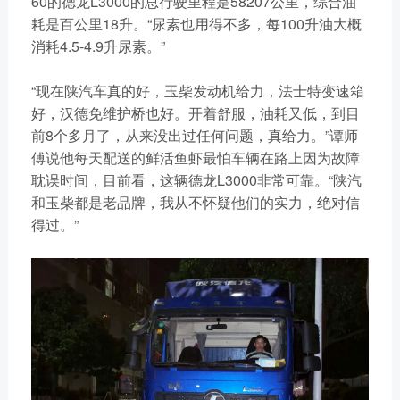
60的德龙L3000的总行驶里程是58207公里，综合油
耗是百公里18升。“尿素也用得不多，每100升油大概
消耗4.5-4.9升尿素。”
“现在陕汽车真的好，玉柴发动机给力，法士特变速箱
好，汉德免维护桥也好。开着舒服，油耗又低，到目
前8个多月了，从来没出过任何问题，真给力。”谭师
傅说他每天配送的鲜活鱼虾最怕车辆在路上因为故障
耽误时间，目前看，这辆德龙L3000非常可靠。“陕汽
和玉柴都是老品牌，我从不怀疑他们的实力，绝对信
得过。”