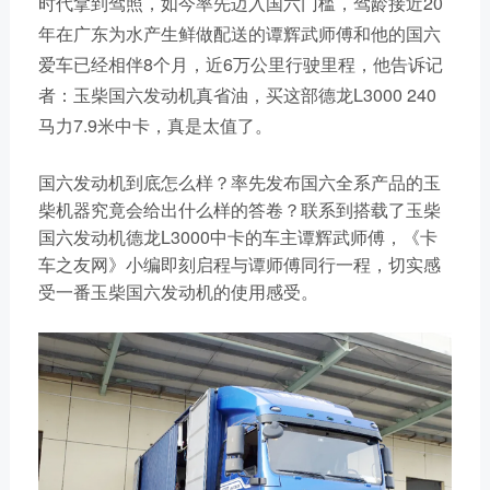
时代拿到驾照，如今率先迈入国六门槛，驾龄接近20
链、物流及供应链服务，
船电驻外营销中心、5个
年在广东为水产生鲜做配送的谭辉武师傅和他的国六
新能源产业及相关服务等
玉柴芯蓝驻外销售大区、
三大产业板块，在广西、
爱车已经相伴8个月，近6万公里行驶里程，他告诉记
31个服务与后市场驻外
广东、江苏、安徽、湖
者：玉柴国六发动机真省油，买这部德龙L3000 240
市场部、6400多家服务
北、重庆、辽宁等地均有
马力7.9米中卡，真是太值了。
站、6000多家配件销售
产业基地布局。
网点；在亚洲、美洲、非
了解更多
国六发动机到底怎么样？率先发布国六全系产品的玉
洲、欧洲等地设立了21
柴机器究竟会给出什么样的答卷？联系到搭载了玉柴
个销售大区、8个船电驻
国六发动机德龙L3000中卡的车主谭辉武师傅，《卡
外营销中心，490多家服
车之友网》小编即刻启程与谭师傅同行一程，切实感
务代理商，44家船电销
受一番玉柴国六发动机的使用感受。
服一体代理商，1500多
获取更多帮助
个服务网点
联系我们
了解更多
订购咨询
销售服务热线：
0775-3220350
24小时售后服务热线：
+86 95098