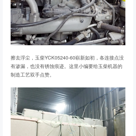
擦去浮尘，玉柴YCK05240-60崭新如初，各连接点没
有渗漏，也没有锈蚀痕迹。这里小编要给玉柴机器的
制造工艺双手点赞。