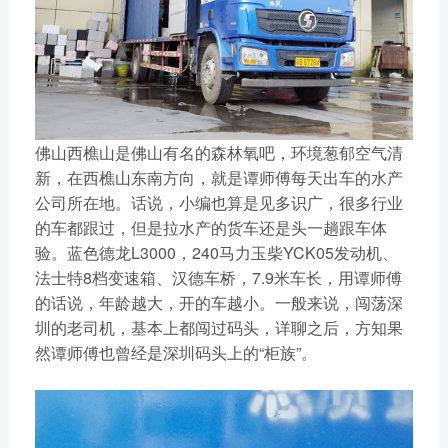
获取更多帮助
联系我们
订购咨询
销售服务热线：
0775-3220350
24小时售后服务热线：
佛山西樵山是佛山有名的森林氧吧，环境葱郁空气清
+86 95098
新，在西樵山东南方向，就是谭师傅每天出车的水产
公司所在地。话说，小编也算是见多识广，很多行业
的车都跟过，但是拉水产的货车还是头一趟跟车体
验。蓝色德龙L3000，240马力玉柴YCK05发动机、
法士特8档变速箱、汉德车桥，7.9米车长，用谭师傅
的话说，年龄越大，开的车越小。一般来说，闯荡深
圳的老司机，基本上都闯过码头，详聊之后，方知果
然谭师傅也曾经是深圳码头上的“柜族”。