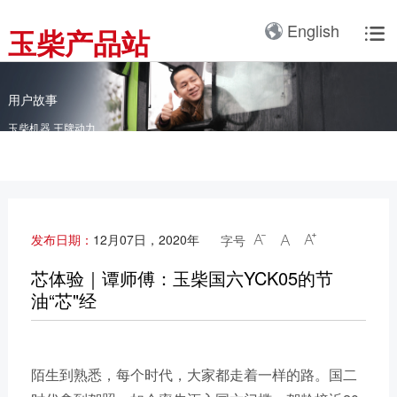
产品3D展厅
English
玉柴产品站

全球服务网络
服务理念
卡车动力
工业动力
产品与解决方案
全球服务支持
我们的公司
国内服务网络
服务理念与服务承诺
全球服务网络
关于我们
客车动力
整车
用户故事
海外服务网络
服务政策
玉柴机器 王牌动力
服务理念
研发实力
工程机械动力
发电系统
服务故事
公告
船舶动力
智能装备
配件
发电动力
广西玉柴机器集团有限公
发布日期：
12月07日，2020年
字号



司始建于1951年，是一
配件真伪查询
农业装备动力
家以动力系统为圆心、实
芯体验｜谭师傅：玉柴国六YCK05的节
施同心多元化发展的国有
油“芯"经
新能源动力
玉柴已在全球拥有完善服
大型企业集团。公司旗下
务网络，在国内建立了
拥有20多家全资、控
12个商用车系统部/驻外
股、参股二级子公司，涉
销售大区、18个通机大
陌生到熟悉，每个时代，大家都走着一样的路。国二
及发动机制造及其产业
区驻外销售大区、13个