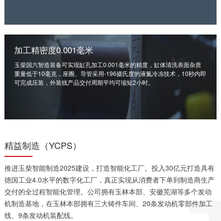
获取更多帮助
联系我们
订购咨询
销售服务热线：
加工精密度0.001毫米
0775-3220350
玉柴国六智造装备可实现缸孔加工0.001毫米的精度，缸体清洗表面杂质
24小时售后服务热线：
重量低于10毫克，座圈、导管采用-196摄氏度的液氮冷冻技术，10秒内即
+86 95098
可完成压装，外装线产品交付周期平均可缩短2小时。
精益制造（YCPS）
推进玉柴智能制造2025建设，打造智能化工厂。投入30亿元打造具有
德国工业4.0水平的数字化工厂，真正实现从消费者下单到制造商生产
交付的全过程智能化管理。公司拥有玉林本部、安徽芜湖等多个发动
机制造基地，在玉林本部拥有三大铸件车间、20条发动机零部件加工
线、9条发动机装配线。