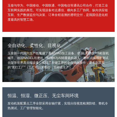
链、物流及供应链服务，
玉柴与华为、中国移动、中国联通、中国电信等通讯公司合作，打造工业
船电驻外营销中心、5个
新能源产业及相关服务等
互联网实践的典范。可实现设备对点通信、横向多工厂协同、纵向供应链
玉柴芯蓝驻外销售大区、
三大产业板块，在广西、
互联、生产数据监控与决策、订单全程追溯的透明交付，是我国信息化程
31个服务与后市场驻外
度最高的智慧工场。
广东、江苏、安徽、湖
市场部、6400多家服务
北、重庆、辽宁等地均有
站、6000多家配件销售
产业基地布局。
网点；在亚洲、美洲、非
了解更多
全自动化、柔性化、目视化
洲、欧洲等地设立了21
个销售大区、8个船电驻
玉柴新一代国六生产线集成了美国MAG加工设备、德国LIEBHERR桁架机
械手、德国NAGEL珩磨机、KUKA与ABB重载机器人、整机试漏和冷测试
外营销中心，490多家服
台架等世界高尖端设备，实现了关键工序的全自动化操作，是名副其实
务代理商，44家船电销
的“黑灯工厂”（工厂可以关着灯，照样在生产）。
服一体代理商，1500多
获取更多帮助
个服务网点
联系我们
了解更多
订购咨询
恒温、恒湿、微正压、无尘车间环境
销售服务热线：
0775-3220350
发动机装配重点工序全部采用全轴拧紧，实现分段视觉检测防错、整机冷
热测试、工厂管理智能化。
24小时售后服务热线：
+86 95098