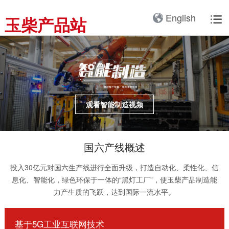
产品3D展厅
English
玉柴产品站

全球服务网络
服务理念
卡车动力
工业动力
产品与解决方案
全球服务支持
我们的公司
国内服务网络
服务理念与服务承诺
全球服务网络
关于我们
客车动力
整车
海外服务网络
服务政策
服务理念
研发实力
工程机械动力
发电系统
服务故事
公告
船舶动力
智能装备
观看智能制造视频
配件
发电动力
广西玉柴机器集团有限公
司始建于1951年，是一
国六产线概述
配件真伪查询
农业装备动力
家以动力系统为圆心、实
投入30亿元对国六生产线进行全面升级，打造自动化、柔性化、信
施同心多元化发展的国有
新能源动力
玉柴已在全球拥有完善服
息化、智能化，绿色环保于一体的“黑灯工厂”，使玉柴产品制造能
大型企业集团。公司旗下
务网络，在国内建立了
力产生质的飞跃，达到国际一流水平。
拥有20多家全资、控
12个商用车系统部/驻外
股、参股二级子公司，涉
销售大区、18个通机大
及发动机制造及其产业
基于5G工业互联网技术
区驻外销售大区、13个