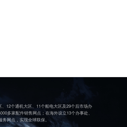
区、12个通机大区、11个船电大区及29个后市场办
5000多家配件销售网点；在海外设立13个办事处、
个服务网点，实现全球联保。