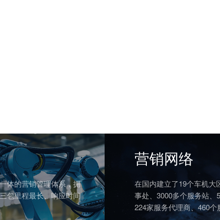
营销网络
一体的营销管理体系，拥
在国内建立了19个车机大
三包里程最长、响应时间
事处、3000多个服务站、
224家服务代理商、460