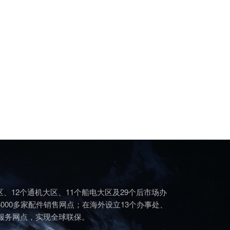
区、12个通机大区、11个船电大区及29个后市场办
5000多家配件销售网点；在海外设立13个办事处、
个服务网点，实现全球联保。