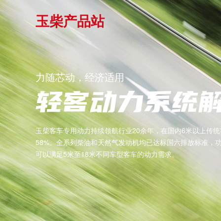
玉柴产品站
力随芯动，经济适用
轻客动力系统
玉柴客车专用动力持续领航行业20余年，在国内6米以上传
58%。全系列柴油和天然气发动机均已达标国六排放标准，功率
可以满足5米至18米不同车型客车的动力需求。