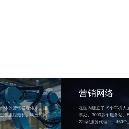
营销网络
一体的营销管理体系，拥
在国内建立了19个车机大
三包里程最长、响应时间
事处、3000多个服务站、
224家服务代理商、460