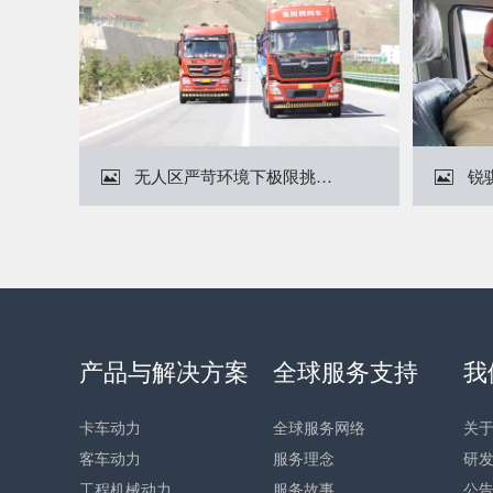
无人区严苛环境下极限挑战！3000公里高原实测，玉柴国六燃气重型动力不辱使命


产品与解决方案
全球服务支持
我
卡车动力
全球服务网络
关
客车动力
服务理念
研
工程机械动力
服务故事
公