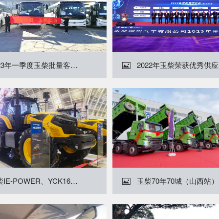
2023年一季度玉柴批量客车交付
2

玉柴IE-POWER、YCK16发动机新品强势登场
玉柴
