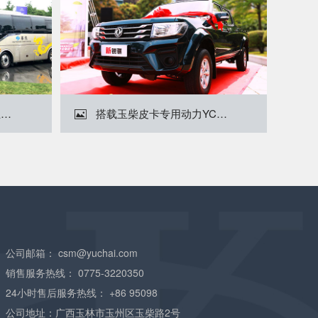
旅游业复苏迈出加速度 玉柴携手宇通推出多款客运新品获青睐
搭载玉柴皮卡专用动力YCY24的郑州日产新锐骐广西上市

公司邮箱：
csm@yuchai.com
销售服务热线：
0775-3220350
24小时售后服务热线：
+86 95098
公司地址：广西玉林市玉州区玉柴路2号