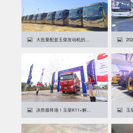
大批量配套玉柴发动机的客车交付海外


决胜最终场！玉柴K11+解放JH6勇挑安徽定远试验场

