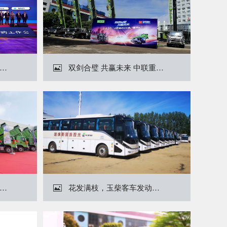
022年玉柴荣获优秀供应商奖项
双剑合璧 共赢未来 中联重科走进玉柴

70年70城（山西站）暨第14届中国国际卡车节能大赛隆重举行
花发满枝，玉柴客车发动机在国内市场多点开花
