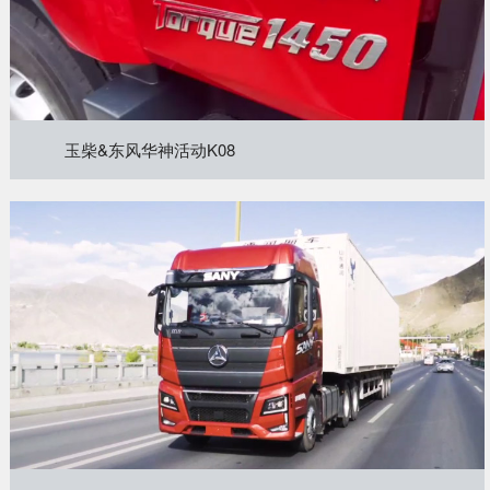
链、物流及供应链服务，
船电驻外营销中心、5个
新能源产业及相关服务等
玉柴芯蓝驻外销售大区、
三大产业板块，在广西、
31个服务与后市场驻外
广东、江苏、安徽、湖
市场部、6400多家服务
北、重庆、辽宁等地均有
站、6000多家配件销售
产业基地布局。
玉柴&东风华神活动K08
网点；在亚洲、美洲、非
了解更多
洲、欧洲等地设立了21
个销售大区、8个船电驻
外营销中心，490多家服
务代理商，44家船电销
服一体代理商，1500多
获取更多帮助
个服务网点
联系我们
了解更多
订购咨询
销售服务热线：
0775-3220350
24小时售后服务热线：
+86 95098