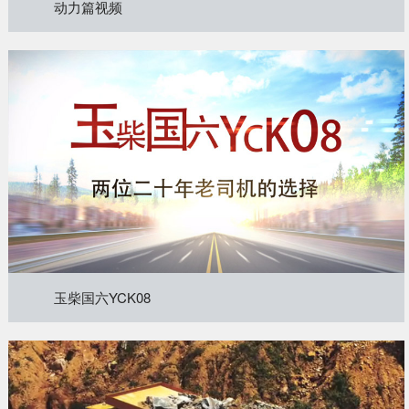
动力篇视频
获取更多帮助
联系我们
订购咨询
销售服务热线：
0775-3220350
24小时售后服务热线：
+86 95098
玉柴国六YCK08