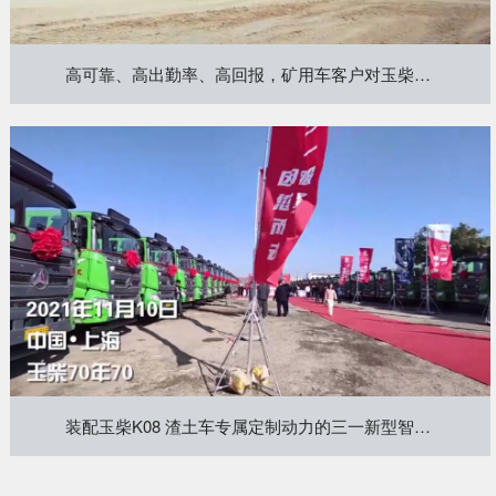
高可靠、高出勤率、高回报，矿用车客户对玉柴K系动力产品赞叹不已
装配玉柴K08 渣土车专属定制动力的三一新型智能国六自卸车200台 首批55台正式交付上海客户 ，专利燃烧技术 ，每年可省3-4万~2