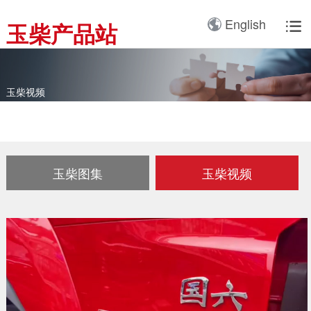
产品3D展厅
English
玉柴产品站

全球服务网络
服务理念
卡车动力
工业动力
产品与解决方案
全球服务支持
我们的公司
国内服务网络
服务理念与服务承诺
全球服务网络
关于我们
客车动力
整车
玉柴视频
海外服务网络
服务政策
服务理念
研发实力
工程机械动力
发电系统
服务故事
公告
船舶动力
智能装备
配件
发电动力
玉柴图集
玉柴视频
广西玉柴机器集团有限公
司始建于1951年，是一
配件真伪查询
农业装备动力
家以动力系统为圆心、实
施同心多元化发展的国有
新能源动力
玉柴已在全球拥有完善服
大型企业集团。公司旗下
务网络，在国内建立了
拥有20多家全资、控
12个商用车系统部/驻外
股、参股二级子公司，涉
销售大区、18个通机大
及发动机制造及其产业
区驻外销售大区、13个