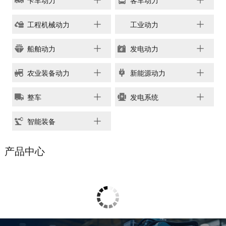
卡车动力
客车动力
链、物流及供应链服务，
船电驻外营销中心、5个
新能源产业及相关服务等
玉柴芯蓝驻外销售大区、
工程机械动力
工业动力
三大产业板块，在广西、
31个服务与后市场驻外
广东、江苏、安徽、湖
船舶动力
发电动力
市场部、6400多家服务
北、重庆、辽宁等地均有
站、6000多家配件销售
产业基地布局。
农业装备动力
新能源动力
网点；在亚洲、美洲、非
了解更多
洲、欧洲等地设立了21
整车
发电系统
个销售大区、8个船电驻
外营销中心，490多家服
智能装备
务代理商，44家船电销
服一体代理商，1500多
获取更多帮助
产品中心
个服务网点
联系我们
了解更多
订购咨询
销售服务热线：
0775-3220350
24小时售后服务热线：
+86 95098