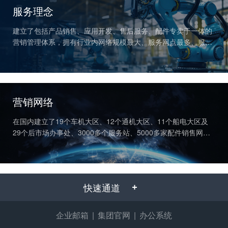
获取更多帮助
服务理念
联系我们
建立了包括产品销售、应用开发、售后服务、配件专卖于一体的
订购咨询
营销管理体系，拥有行业内网络规模最大、服务网点最多、服务
销售服务热线：
半径最小、三包里程最长、响应时间最短的服务网络。
0775-3220350
24小时售后服务热线：
+86 95098
营销网络
在国内建立了19个车机大区、12个通机大区、11个船电大区及
29个后市场办事处、3000多个服务站、5000多家配件销售网
点；在海外设立13个办事处、224家服务代理商、460个服务网
点，实现全球联保。
快速通道
企业邮箱
|
集团官网
|
办公系统