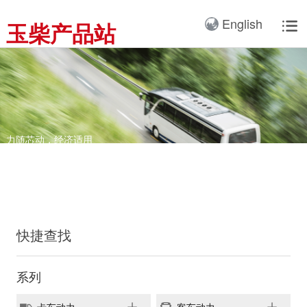
产品3D展厅
English
玉柴产品站

全球服务网络
服务理念
卡车动力
工业动力
产品与解决方案
全球服务支持
我们的公司
国内服务网络
服务理念与服务承诺
全球服务网络
关于我们
客车动力
整车
海外服务网络
服务政策
服务理念
研发实力
工程机械动力
发电系统
服务故事
公告
船舶动力
智能装备
力随芯动，经济适用
校车动力系统解决方案
配件
发电动力
广西玉柴机器集团有限公
司始建于1951年，是一
配件真伪查询
农业装备动力
家以动力系统为圆心、实
施同心多元化发展的国有
新能源动力
快捷查找
玉柴已在全球拥有完善服
大型企业集团。公司旗下
务网络，在国内建立了
拥有20多家全资、控
12个商用车系统部/驻外
系列
股、参股二级子公司，涉
销售大区、18个通机大
及发动机制造及其产业
区驻外销售大区、13个