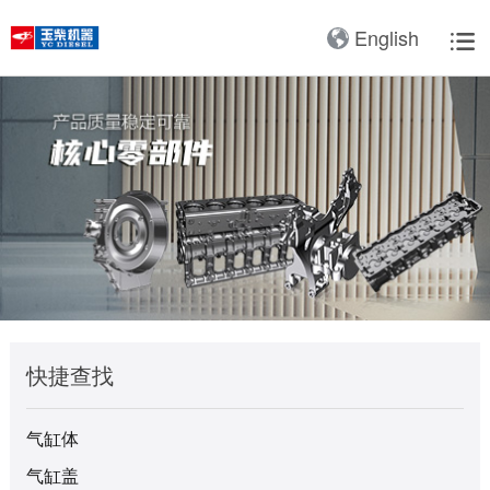
核心零部件
产品3D展厅
English

服务网络
用户品牌
服务理念
视频与图集
牵引车动力系统解决方案
公路客车动力系统解决方案
我们的公司
产品与解决方案
全球服务支持
新闻与故事
带来改变
加入玉柴
车机服务站
用户故事
服务理念与服务承诺
玉柴图集
董事长寄语
服务网络
企业资讯
车联网
选择玉柴的原因
工程车动力系统解决方案
公交动力系统解决方案
车机营销服务大区
互动活动
服务政策
玉柴视频
关于我们
用户品牌
媒体报道
智能制造
人才招聘
载货车动力系统解决方案
校车动力系统解决方案
通机营销服务大区
用户建议
服务故事
企业文化
服务理念
视频与图集
新能源动力
专用车动力系统解决方案
轻客动力系统解决方案
擦亮梦想，笃志笃行。在
船电营销服务网络
玉柴文化引领下，玉柴建
研发实力
配件真伪查询
皮卡动力系统解决方案
工程机械动力系统解决方案
聚焦玉柴机器新闻，了解
公司拥有基于工业4.0的
设者坚持变革创新、坚持
玉柴配件专卖
玉柴机器发展大事记。
先进智能工厂，建成先进
理想信念、坚持责任担
全球布局
船舶动力系统解决方案
农业装备动力系统解决方案
在全球拥有完善服务网
成形技术与装备国家重点
当、坚持共赢共享，做矢
络，在国内建立了27个
实验室玉柴快速制造基
志前行的追梦人。在玉
社会责任
发电动力系统解决方案
新能源动力系统解决方案
快捷查找
商用车大区、15个通机
地，其中，无模快速成型
柴，随处可见员工之间、
大区、15个船电大区、
技术等多项工艺成果达标
联系我们
上下级之间及员工家属之
气缸体
3000多个服务站、5000
国际先进水平，“大中型
间的团结;在玉柴，也随
获取更多帮助
多家配件销售网点，全力
发动机缸体数字化铸造车
处可见那些睿智敏行的员
气缸盖
广西玉柴机器股份有限公
联系我们