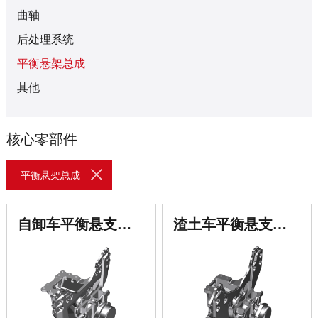
为用户提供省心快速的服
间”项目入选国家2015年
工，他们勤恳务实、敢于
司始建于1992年，是国
订购咨询
曲轴
务；在亚洲、美洲、非
智能制造专项。
担当，创造了一个又一个
内行业首家赴境外上市的
24小时服务热线：
洲、欧洲设立13个办事
后处理系统
奇迹，缔造了人文玉柴、
中外合资企业，是中国内
95098
处、228家服务代理商、
和谐玉柴、幸福玉柴。
平衡悬架总成
燃机工业协会会长单位，
846个服务网点，实现全
产品远销亚欧美非等180
其他
球联保。
多个国家和地区。公司总
了解更多
部设在广西玉林市，下辖
获取更多帮助
核心零部件
近20家子公司，生产基
联系我们
地布局广西、江苏、安
订购咨询
获取更多帮助
徽、山东等地，在海外设
24小时服务热线：
平衡悬架总成
联系我们
有联合研发中心、营销分
95098
订购咨询
获取更多帮助
支机构，综合年销售收入
24小时服务热线：
自卸车平衡悬支架总成
渣土车平衡悬支架总成
联系我们
超300亿元，发动机年生
95098
订购咨询
产能力达60万台。
24小时服务热线：
了解更多
95098