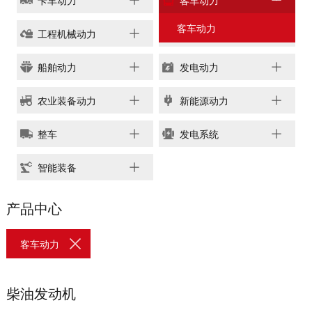
卡车动力
客车动力
链、物流及供应链服务，
船电驻外营销中心、5个
新能源产业及相关服务等
客车动力
玉柴芯蓝驻外销售大区、
工程机械动力
工业动力
三大产业板块，在广西、
31个服务与后市场驻外
广东、江苏、安徽、湖
船舶动力
发电动力
市场部、6400多家服务
北、重庆、辽宁等地均有
站、6000多家配件销售
产业基地布局。
农业装备动力
新能源动力
网点；在亚洲、美洲、非
了解更多
洲、欧洲等地设立了21
整车
发电系统
个销售大区、8个船电驻
外营销中心，490多家服
智能装备
务代理商，44家船电销
服一体代理商，1500多
获取更多帮助
产品中心
个服务网点
联系我们
了解更多
订购咨询
客车动力
销售服务热线：
0775-3220350
柴油发动机
24小时售后服务热线：
+86 95098