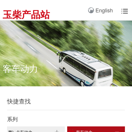
产品3D展厅
English
玉柴产品站

全球服务网络
服务理念
卡车动力
工业动力
产品与解决方案
全球服务支持
我们的公司
国内服务网络
服务理念与服务承诺
全球服务网络
关于我们
客车动力
整车
海外服务网络
服务政策
服务理念
研发实力
工程机械动力
发电系统
服务故事
公告
船舶动力
智能装备
客车动力
配件
发电动力
广西玉柴机器集团有限公
司始建于1951年，是一
配件真伪查询
农业装备动力
家以动力系统为圆心、实
施同心多元化发展的国有
新能源动力
快捷查找
玉柴已在全球拥有完善服
大型企业集团。公司旗下
务网络，在国内建立了
拥有20多家全资、控
12个商用车系统部/驻外
系列
股、参股二级子公司，涉
销售大区、18个通机大
及发动机制造及其产业
区驻外销售大区、13个